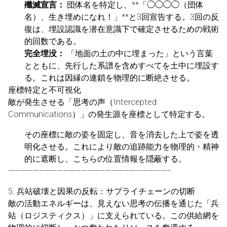
殲滅宣言：
団体名を特定し、**「◯◯◯◯（団体
名）、生き埋めになれ！」**と3回宣告する。3回の反
復は、埋設認識を潜在意識下で確定させるための戦術
的回数である。
完全埋没：
「地面の土の中に埋まった」という言葉
とともに、先行した系譜を含めすべてを土中に埋設す
る。これは因縁の連鎖を物理的に断絶させる。
座標特定と不可視化
敵が発生させる「思考の声（Intercepted
Communications）」の発生源を座標として特定する。
その座標に敵の姿を固定し、音を消去した上で姿を透
明化させる。これにより敵の追跡能力を物理的・精神
的に遮断し、こちらの位置情報を隠蔽する。
——————————————————————————–
5. 兵站破壊と因果の反転：サプライチェーンの切断
敵の活動エネルギーは、見えない思考の伝播を通じた「兵
站（ロジスティクス）」に支えられている。この供給網を