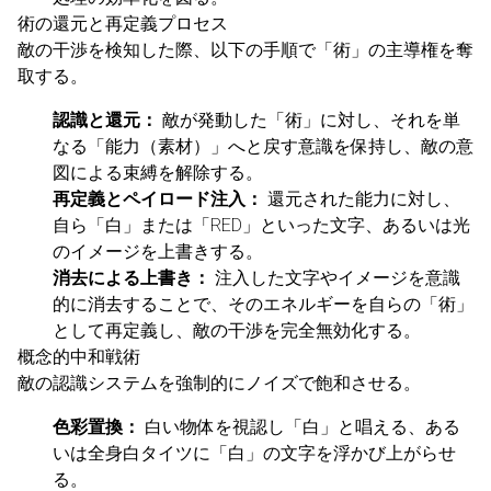
術の還元と再定義プロセス
敵の干渉を検知した際、以下の手順で「術」の主導権を奪
取する。
認識と還元：
敵が発動した「術」に対し、それを単
なる「能力（素材）」へと戻す意識を保持し、敵の意
図による束縛を解除する。
再定義とペイロード注入：
還元された能力に対し、
自ら「白」または「RED」といった文字、あるいは光
のイメージを上書きする。
消去による上書き：
注入した文字やイメージを意識
的に消去することで、そのエネルギーを自らの「術」
として再定義し、敵の干渉を完全無効化する。
概念的中和戦術
敵の認識システムを強制的にノイズで飽和させる。
色彩置換：
白い物体を視認し「白」と唱える、ある
いは全身白タイツに「白」の文字を浮かび上がらせ
る。