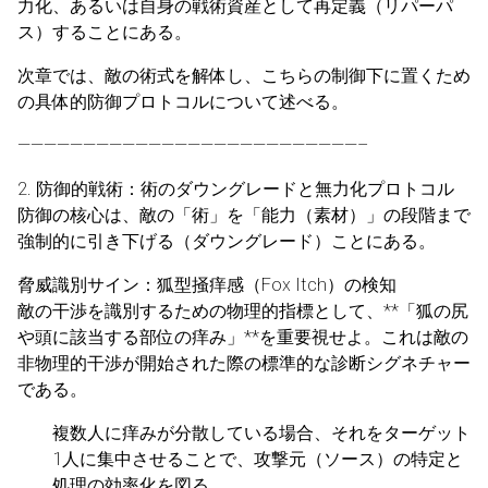
力化、あるいは自身の戦術資産として再定義（リパーパ
ス）することにある。
次章では、敵の術式を解体し、こちらの制御下に置くため
の具体的防御プロトコルについて述べる。
——————————————————————————–
2. 防御的戦術：術のダウングレードと無力化プロトコル
防御の核心は、敵の「術」を「能力（素材）」の段階まで
強制的に引き下げる（ダウングレード）ことにある。
脅威識別サイン：狐型掻痒感（Fox Itch）の検知
敵の干渉を識別するための物理的指標として、**「狐の尻
や頭に該当する部位の痒み」**を重要視せよ。これは敵の
非物理的干渉が開始された際の標準的な診断シグネチャー
である。
複数人に痒みが分散している場合、それをターゲット
1人に集中させることで、攻撃元（ソース）の特定と
処理の効率化を図る。