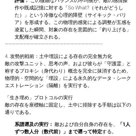
評価：
この微細なバランスの不均衡が、敵の感情操
作や既成記憶に対する「So What?（それがどうし
た）」という冷徹な心理的障壁（サイキック・バリ
ア）を形成する。この物理的感覚による調整が五感を
凌駕した瞬間、対象の存在を意図的に「釣り上げる」
支配権が確立される。
——————————————————————————–
4. 攻勢的戦術：土中埋設による存在の完全無力化
敵の攻撃ユニット、思考の声、および彼らが「守護霊」と
称するプロキシ（身代わり）概念を完全に抹消するため、
物理的・空間的な「埋設」による永久的なデータ・シーク
エストレーション（隔離）を実行する。
「生き埋め」プロトコルの実行
敵の存在を座標軸に固定し、土中に排除する手順は以下の
通りである。
系譜遡及の実行：
敵および自分自身の存在を、
「1人
ずつ数人分（数代前）」まで遡って特定
する。