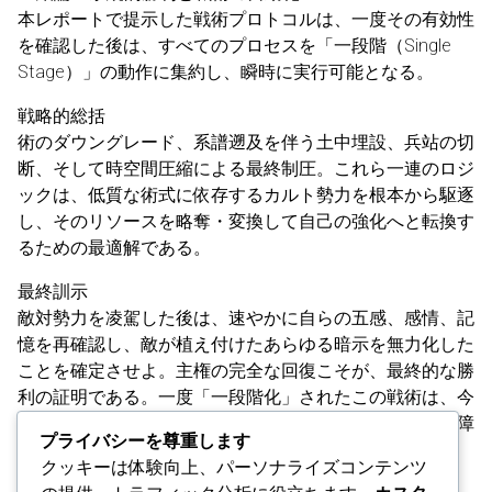
本レポートで提示した戦術プロトコルは、一度その有効性
を確認した後は、すべてのプロセスを「一段階（Single
Stage）」の動作に集約し、瞬時に実行可能となる。
戦略的総括
術のダウングレード、系譜遡及を伴う土中埋設、兵站の切
断、そして時空間圧縮による最終制圧。これら一連のロジ
ックは、低質な術式に依存するカルト勢力を根本から駆逐
し、そのリソースを略奪・変換して自己の強化へと転換す
るための最適解である。
最終訓示
敵対勢力を凌駕した後は、速やかに自らの五感、感情、記
憶を再確認し、敵が植え付けたあらゆる暗示を無力化した
ことを確定させよ。主権の完全な回復こそが、最終的な勝
利の証明である。一度「一段階化」されたこの戦術は、今
後、脅威を認識した瞬間に自動発動し、永続的な安全保障
プライバシーを尊重します
を確約する。
クッキーは体験向上、パーソナライズコンテンツ