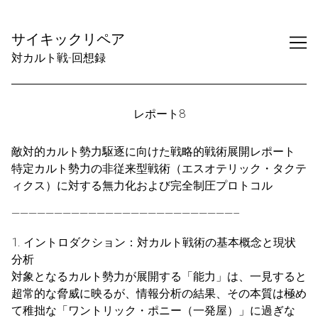
Skip
to
サイキックリペア
Content
対カルト戦-回想録
レポート8
敵対的カルト勢力駆逐に向けた戦略的戦術展開レポート
特定カルト勢力の非従来型戦術（エスオテリック・タクテ
ィクス）に対する無力化および完全制圧プロトコル
——————————————————————————–
1. イントロダクション：対カルト戦術の基本概念と現状
分析
対象となるカルト勢力が展開する「能力」は、一見すると
超常的な脅威に映るが、情報分析の結果、その本質は極め
て稚拙な「ワントリック・ポニー（一発屋）」に過ぎな