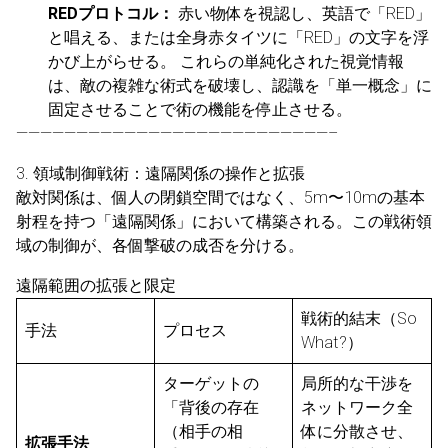
REDプロトコル：
赤い物体を視認し、英語で「RED」
と唱える、または全身赤タイツに「RED」の文字を浮
かび上がらせる。 これらの単純化された視覚情報
は、敵の複雑な術式を破壊し、認識を「単一概念」に
固定させることで術の機能を停止させる。
——————————————————————————–
3. 領域制御戦術：遠隔関係の操作と拡張
敵対関係は、個人の閉鎖空間ではなく、5m〜10mの基本
射程を持つ「遠隔関係」において構築される。この戦術領
域の制御が、各個撃破の成否を分ける。
遠隔範囲の拡張と限定
戦術的結末（So
手法
プロセス
What?）
ターゲットの
局所的な干渉を
「背後の存在
ネットワーク全
（相手の相
体に分散させ、
拡張手法