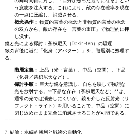
の両時間軸に対し、「自分が思った通りになる」とい
う意志を注入する。これにより、敵の存在確率を現在
の一点に圧縮し、消滅させる。
概念操作：
物質的言葉の概念と非物質的言葉の概念
の双方から、敵の存在を「言葉の重圧」で物理的に押
し潰す。
鏡と光による掃討：荼枳尼天（Dakini-ten）の駆逐
敵の背後に潜む「化身（アバター）」を、階層別に処理す
る。
階層定義：
上品（光・言葉）、中品（空間）、下品
（化身／荼枳尼天など）。
掃討手順：
巨大な鏡を意識し、自らを映して強烈な
光を放射する。**下品な存在（荼枳尼天など）**は、
通常の光では消去しにくいが、鏡を介した反射光（リ
フレクト・ライト）を用いることで、中品（空間）に
閉じ込めたまま完全に消滅させることが可能である。
——————————————————————————–
7. 結論：永続的勝利と戦術の自動化