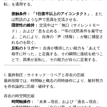
転」を適用する。
接触条件：
「1往復半以上のアイコンタクト」
、また
は黙読のような声で意識を交流させる。
隠密性の維持：
交流中は**「無口（サイレントモー
ド）」および「息を止める」**等の沈黙条件を厳守せ
よ。これにより、自身の「声（情報）」が敵に捕捉さ
れるのを防ぐ。
反転のトリガー：
自身が獲得したい能力を「あえて
相手に叶った」と定義する。その瞬間に接続を絶つこ
とで、因果が反転し、その能力が自らに定着する。
——————————————————————————–
6. 最終制圧：サイキック・リペアと存在の圧縮
最終段階では、時間軸と概念の同時操作により、敵対勢力
を存在論的に圧縮・破砕する。
存在の時空間圧縮
時間軸操作：
「未来→現在」および「過去→現在」