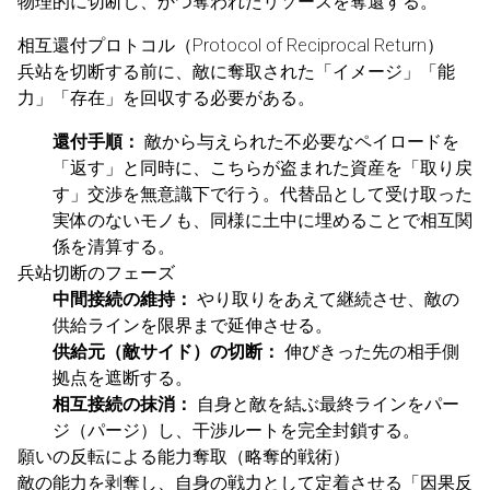
物理的に切断し、かつ奪われたリソースを奪還する。
相互還付プロトコル（Protocol of Reciprocal Return）
兵站を切断する前に、敵に奪取された「イメージ」「能
力」「存在」を回収する必要がある。
還付手順：
敵から与えられた不必要なペイロードを
「返す」と同時に、こちらが盗まれた資産を「取り戻
す」交渉を無意識下で行う。代替品として受け取った
実体のないモノも、同様に土中に埋めることで相互関
係を清算する。
兵站切断のフェーズ
中間接続の維持：
やり取りをあえて継続させ、敵の
供給ラインを限界まで延伸させる。
供給元（敵サイド）の切断：
伸びきった先の相手側
拠点を遮断する。
相互接続の抹消：
自身と敵を結ぶ最終ラインをパー
ジ（パージ）し、干渉ルートを完全封鎖する。
願いの反転による能力奪取（略奪的戦術）
敵の能力を剥奪し、自身の戦力として定着させる「因果反