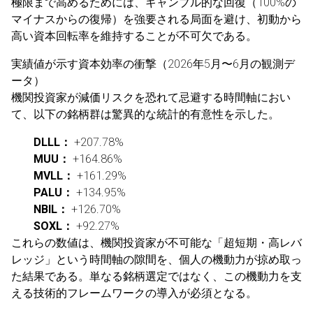
極限まで高めるためには、ギャンブル的な回復（100%の
マイナスからの復帰）を強要される局面を避け、初動から
高い資本回転率を維持することが不可欠である。
実績値が示す資本効率の衝撃（2026年5月〜6月の観測デ
ータ）
機関投資家が減価リスクを恐れて忌避する時間軸におい
て、以下の銘柄群は驚異的な統計的有意性を示した。
DLLL：
+207.78%
MUU：
+164.86%
MVLL：
+161.29%
PALU：
+134.95%
NBIL：
+126.70%
SOXL：
+92.27%
これらの数値は、機関投資家が不可能な「超短期・高レバ
レッジ」という時間軸の隙間を、個人の機動力が掠め取っ
た結果である。単なる銘柄選定ではなく、この機動力を支
える技術的フレームワークの導入が必須となる。