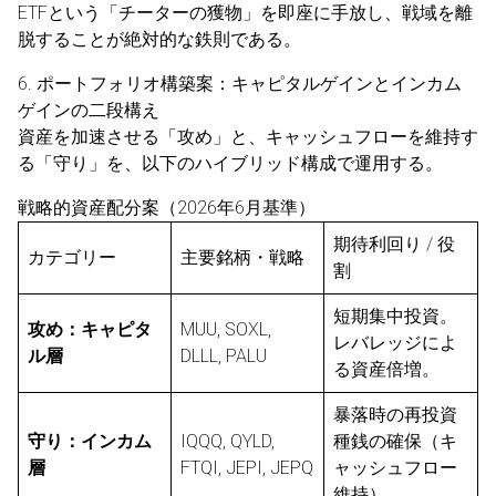
ETFという「チーターの獲物」を即座に手放し、戦域を離
脱することが絶対的な鉄則である。
6. ポートフォリオ構築案：キャピタルゲインとインカム
ゲインの二段構え
資産を加速させる「攻め」と、キャッシュフローを維持す
る「守り」を、以下のハイブリッド構成で運用する。
戦略的資産配分案（2026年6月基準）
期待利回り / 役
カテゴリー
主要銘柄・戦略
割
短期集中投資。
攻め：キャピタ
MUU, SOXL,
レバレッジによ
ル層
DLLL, PALU
る資産倍増。
暴落時の再投資
守り：インカム
IQQQ, QYLD,
種銭の確保（キ
層
FTQI, JEPI, JEPQ
ャッシュフロー
維持）。