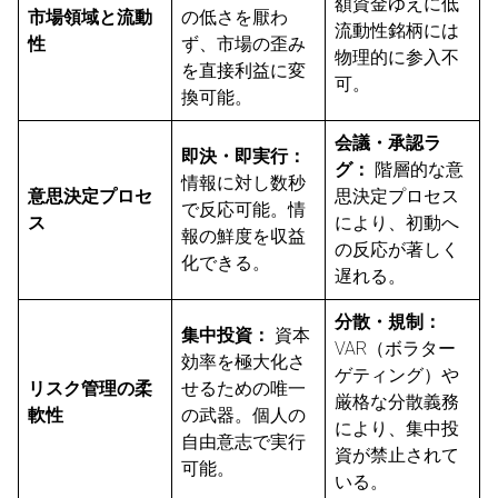
額資金ゆえに低
市場領域と流動
の低さを厭わ
流動性銘柄には
性
ず、市場の歪み
物理的に参入不
を直接利益に変
可。
換可能。
会議・承認ラ
即決・即実行：
グ：
階層的な意
情報に対し数秒
意思決定プロセ
思決定プロセス
で反応可能。情
ス
により、初動へ
報の鮮度を収益
の反応が著しく
化できる。
遅れる。
分散・規制：
集中投資：
資本
VAR（ボラター
効率を極大化さ
ゲティング）や
リスク管理の柔
せるための唯一
厳格な分散義務
軟性
の武器。個人の
により、集中投
自由意志で実行
資が禁止されて
可能。
いる。