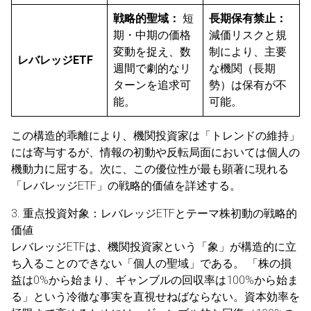
戦略的聖域：
短
長期保有禁止：
期・中期の価格
減価リスクと規
変動を捉え、数
制により、主要
レバレッジETF
週間で劇的なリ
な機関（長期
ターンを追求可
勢）は保有が不
能。
可能。
この構造的乖離により、機関投資家は「トレンドの維持」
には寄与するが、情報の初動や反転局面においては個人の
機動力に屈する。次に、この優位性が最も顕著に現れる
「レバレッジETF」の戦略的価値を詳述する。
3. 重点投資対象：レバレッジETFとテーマ株初動の戦略的
価値
レバレッジETFは、機関投資家という「象」が構造的に立
ち入ることのできない「個人の聖域」である。 「株の損
益は0%から始まり、ギャンブルの回収率は100%から始ま
る」という冷徹な事実を直視せねばならない。資本効率を