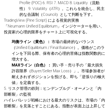
Profile (POC) 6. RSI 7. MACD 8. Liquidity（流動
性） 9. Volatility（ATR）。これらを統合し、民主
的な合議制（Council）として判断を下す。
TradingView (Pine Script) による視覚的実務
「Neumann Unified Equilibrium」インジケーターを用い、
投資家の心理的限界をチャート上に可視化する。
均衡ライン（黄色）：
市場の最終的なバランス
（Unified Equilibrium / Final Balance）。価格がこのラ
インを下回る際、保有者の心理的苦痛は指数関数的に
増大する。
MAXライン（白色）：
買い手・売り手の「最大損失
許容限界（Buyer/Seller Max Loss）」。市場参加者が
耐えきれずポジションを投げる、即ち「逆張りの極大
値」を定義する。
5. リスク管理の鉄則：ヒンデンブルグ・オーメンと「内
部断裂」の監視
ハイレバレッジ戦略における最大のリスクは、市場の「内
部断裂」を見落とすことにある。指数が表面上は上昇して