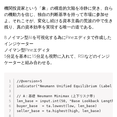
機関投資家という「象」の構造的欠陥を冷静に突き、自ら
の機動力を信じ、独自の判断基準を持って市場に参加せ
よ。それこそが、変化し続ける資本主義の荒波の中で生き
残り、真の資本効率を実現する唯一の道である。
8.ノイマン型AIを可視化する為にPineエディタで作成した
インジケーター
ノイマン型Pineエディタ
5分足を基本に15分足も視野に入れて、RSIなどのインジ
ケーターと組み合わせる。
//@version=5

indicator("Neumann Unified Equilibrium (Label OF
// A：基礎 Neumann Minimax（上下リスク帯）

len_base = input.int(50, "Base Lookback Length")
buyer_base  = ta.lowest(low, len_base)

seller_base = ta.highest(high, len_base)
