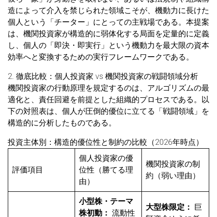
造によって介入を禁じられた領域こそが、機動力に長けた
個人という「チーター」にとっての主戦場である。本提案
は、機関投資家が構造的に弱体化する局面を定量的に定義
し、個人の「即決・即実行」という機動力を最大限の資本
効率へと変換するための実行フレームワークである。
2. 徹底比較：個人投資家 vs 機関投資家の戦闘領域分析
機関投資家の行動原理を規定するのは、アルゴリズムの最
適化と、責任回避を前提とした組織的プロセスである。以
下の対照表は、個人が圧倒的優位に立てる「戦闘領域」を
構造的に分析したものである。
投資主体別：構造的優位性と制約の比較（2026年時点）
個人投資家の優
機関投資家の制
評価項目
位性（勝てる理
約（弱い理由）
由）
小型株・テーマ
大型株限定：
巨
株初動：
流動性