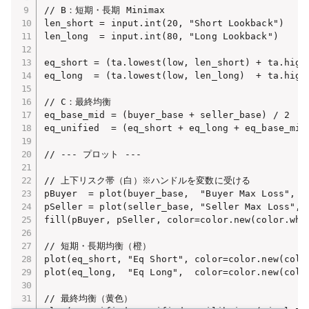
// B：短期・長期 Minimax

len_short = input.int(20, "Short Lookback")

len_long  = input.int(80, "Long Lookback")

eq_short = (ta.lowest(low, len_short) + ta.highe
eq_long  = (ta.lowest(low, len_long)  + ta.highe
// C：最終均衡

eq_base_mid = (buyer_base + seller_base) / 2

eq_unified  = (eq_short + eq_long + eq_base_mid)
// --- プロット ---

// 上下リスク帯（白）※ハンドルを変数に受ける

pBuyer  = plot(buyer_base,  "Buyer Max Loss",  c
pSeller = plot(seller_base, "Seller Max Loss", c
fill(pBuyer, pSeller, color=color.new(color.whit
// 短期・長期均衡（橙）

plot(eq_short, "Eq Short", color=color.new(color
plot(eq_long,  "Eq Long",  color=color.new(color
// 最終均衡（黄色）
