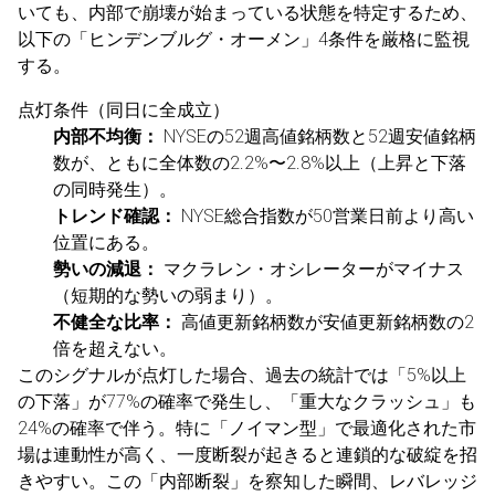
いても、内部で崩壊が始まっている状態を特定するため、
以下の「ヒンデンブルグ・オーメン」4条件を厳格に監視
する。
点灯条件（同日に全成立）
内部不均衡：
NYSEの52週高値銘柄数と52週安値銘柄
数が、ともに全体数の2.2%〜2.8%以上（上昇と下落
の同時発生）。
トレンド確認：
NYSE総合指数が50営業日前より高い
位置にある。
勢いの減退：
マクラレン・オシレーターがマイナス
（短期的な勢いの弱まり）。
不健全な比率：
高値更新銘柄数が安値更新銘柄数の2
倍を超えない。
このシグナルが点灯した場合、過去の統計では「5%以上
の下落」が77%の確率で発生し、「重大なクラッシュ」も
24%の確率で伴う。特に「ノイマン型」で最適化された市
場は連動性が高く、一度断裂が起きると連鎖的な破綻を招
きやすい。この「内部断裂」を察知した瞬間、レバレッジ