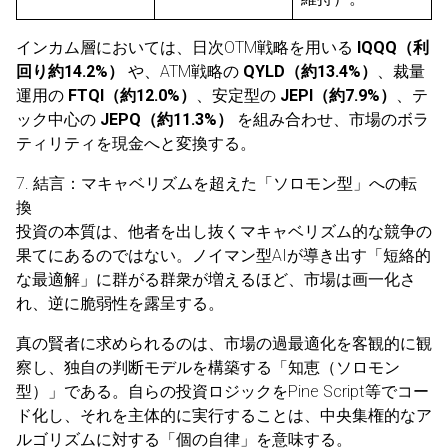
インカム層においては、日次OTM戦略を用いる
IQQQ（利
回り約14.2%）
や、ATM戦略の
QYLD（約13.4%）
、裁量
運用の
FTQI（約12.0%）
、安定型の
JEPI（約7.9%）
、テ
ック中心の
JEPQ（約11.3%）
を組み合わせ、市場のボラ
ティリティを現金へと変換する。
7. 結言：マキャベリズムを超えた「ソロモン型」への転
換
投資の本質は、他者を出し抜くマキャベリズム的な競争の
果てにあるのではない。ノイマン型AIが導き出す「短絡的
な最適解」に群がる群衆が増えるほど、市場は画一化さ
れ、逆に脆弱性を露呈する。
真の賢者に求められるのは、市場の過最適化を客観的に観
察し、独自の判断モデルを構築する「知恵（ソロモン
型）」である。自らの投資ロジックをPine Script等でコー
ド化し、それを主体的に実行することは、中央集権的なア
ルゴリズムに対する「個の自律」を意味する。