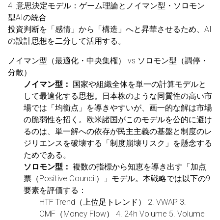
4. 意思決定モデル：ゲーム理論とノイマン型・ソロモン
型AIの統合
投資判断を「感情」から「構造」へと昇華させるため、AI
の設計思想を二分して活用する。
ノイマン型（最適化・中央集権） vs ソロモン型（調停・
分散）
ノイマン型：
国家や組織全体を単一の計算モデルと
して最適化する思想。日本株のような同質性の高い市
場では「均衡点」を導きやすいが、画一的な解は市場
の脆弱性を招く。欧米諸国がこのモデルを公的に避け
るのは、単一解への依存が民主主義の基盤と制度のレ
ジリエンスを破壊する「制度崩壊リスク」を懸念する
ためである。
ソロモン型：
複数の指標から知恵を導き出す「加点
票（Positive Council）」モデル。本戦略では以下の9
要素を評価する：
HTF Trend（上位足トレンド） 2. VWAP 3.
CMF（Money Flow） 4. 24h Volume 5. Volume