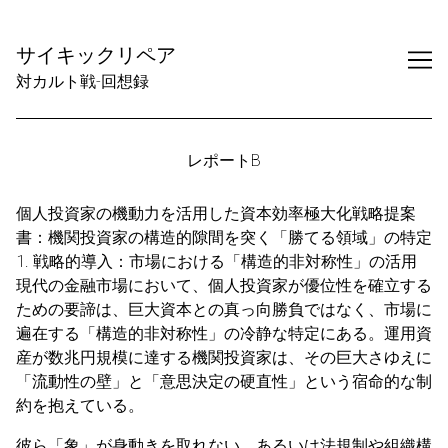
Skip
to
サイキックリペア
Content
対カルト戦-回想録
レポートB
個人投資家の機動力を活用した資本効率極大化戦略提案
書：機関投資家の構造的隙間を突く「勝てる領域」の特定
1. 戦略的導入：市場における「構造的非対称性」の活用
現代の金融市場において、個人投資家が優位性を確立する
ための要諦は、巨大資本との真っ向勝負ではなく、市場に
遍在する「構造的非対称性」の冷静な特定にある。運用資
産が数兆円規模に達する機関投資家は、その巨大さゆえに
「流動性の壁」と「意思決定の硬直性」という宿命的な制
約を抱えている。
彼ら「象」が身動きを取れない、あるいは法規制や組織構