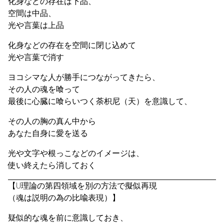
化身などの存在は下品、
空間は中品、
光や言葉は上品
化身などの存在を空間に閉じ込めて
光や言葉で消す
ヨコシマな人が勝手につながってきたら、
その人の魂を喰って
最後に心臓に喰らいつく荼枳尼（天）を意識して、
その人の胸の真ん中から
あなた自身に愛を送る
光や文字や根っこなどのイメージは、
使い終えたら消しておく
【U理論の第四領域を別の方法で擬似再現
（魂は説明の為の比喩表現）】
疑似的な魂を前に意識しておき、