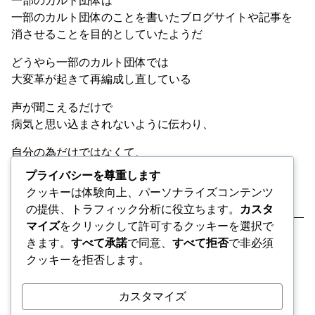
一部のカルト団体は
一部のカルト団体のことを書いたブログサイトや記事を
消させることを目的としていたようだ
どうやら一部のカルト団体では
大変革が起きて再編成し直している
声が聞こえるだけで
病気と思い込まされないように伝わり、
自分の為だけではなくて、
誰かの為になれば幸い
プライバシーを尊重します
クッキーは体験向上、パーソナライズコンテンツ
時間が経過してジリ貧にならないようにしておきたい
の提供、トラフィック分析に役立ちます。
カスタ
マイズ
をクリックして許可するクッキーを選択で
きます。
すべて承諾
で同意、
すべて拒否
で非必須
クッキーを拒否します。
カスタマイズ