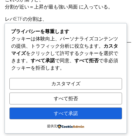
分割が近い＝上昇が最も強い局面 に入っている。
レバETFの分割は、
人気と上昇の証拠 であり、
プライバシーを尊重します
同時に 過熱のサイン でもある。
クッキーは体験向上、パーソナライズコンテンツ
の提供、トラフィック分析に役立ちます。
カスタ
※金融商品をすすめていない
マイズ
をクリックして許可するクッキーを選択で
きます。
すべて承諾
で同意、
すべて拒否
で非必須
クッキーを拒否します。
カスタマイズ
すべて拒否
すべて承諾
@ psychicrepair.com
提供元