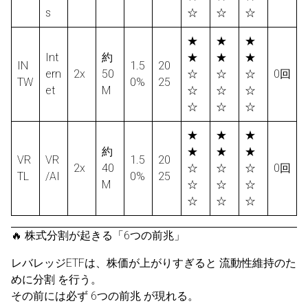
s
☆
☆
☆
★
★
★
Int
約
★
★
★
IN
1.5
20
ern
2x
50
☆
☆
☆
0回
TW
0%
25
et
M
☆
☆
☆
☆
☆
☆
★
★
★
約
★
★
★
VR
VR
1.5
20
2x
40
☆
☆
☆
0回
TL
/AI
0%
25
M
☆
☆
☆
☆
☆
☆
🔥 株式分割が起きる「6つの前兆」
レバレッジETFは、株価が上がりすぎると 流動性維持のた
めに分割 を行う。
その前には必ず 6つの前兆 が現れる。