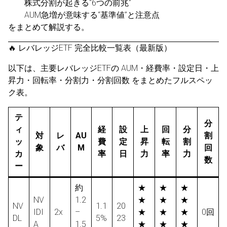
株式分割が起きる“6つの前兆”
AUM急増が意味する“基準値”と注意点
をまとめて解説する。
🔥 レバレッジETF 完全比較一覧表（最新版）
以下は、主要レバレッジETFの AUM・経費率・設定日・上
昇力・回転率・分割力・分割回数 をまとめたフルスペッ
ク表。
テ
分
ィ
経
設
上
回
分
対
レ
AU
割
ッ
費
定
昇
転
割
象
バ
M
回
カ
率
日
力
率
力
数
ー
約
★
★
★
NV
1.2
★
★
★
NV
1.1
20
IDI
2x
–
★
★
★
0回
DL
5%
23
A
1.5
★
★
★