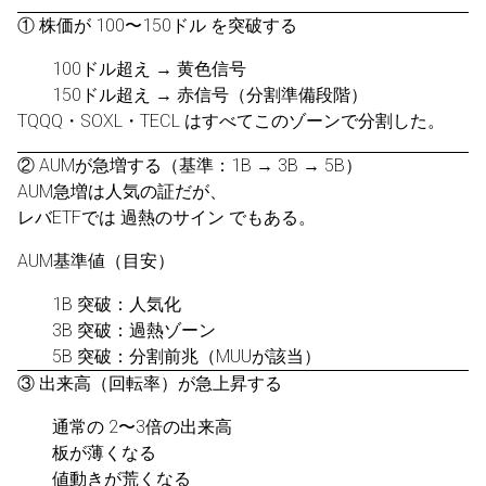
① 株価が 100〜150ドル を突破する
100ドル超え → 黄色信号
150ドル超え → 赤信号（分割準備段階）
TQQQ・SOXL・TECL はすべてこのゾーンで分割した。
② AUMが急増する（基準：1B → 3B → 5B）
AUM急増は人気の証だが、
レバETFでは 過熱のサイン でもある。
AUM基準値（目安）
1B 突破：人気化
3B 突破：過熱ゾーン
5B 突破：分割前兆（MUUが該当）
③ 出来高（回転率）が急上昇する
通常の 2〜3倍の出来高
板が薄くなる
値動きが荒くなる