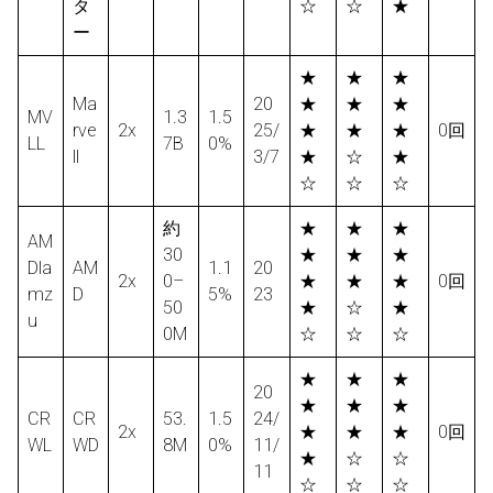
タ
☆
☆
★
ー
★
★
★
Ma
20
★
★
★
MV
1.3
1.5
rve
2x
25/
★
★
★
0回
LL
7B
0%
ll
3/7
★
☆
★
☆
☆
☆
約
★
★
★
AM
30
★
★
★
Dla
AM
1.1
20
2x
0–
★
★
★
0回
mz
D
5%
23
50
★
☆
★
u
0M
☆
☆
☆
★
★
★
20
★
★
★
CR
CR
53.
1.5
24/
2x
★
★
★
0回
WL
WD
8M
0%
11/
★
☆
☆
11
☆
☆
☆