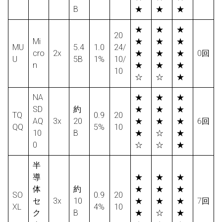
B
★
★
★
★
★
★
20
Mi
★
★
★
MU
5.4
1.0
24/
cro
2x
★
★
★
0回
U
5B
1%
10/
n
★
★
★
10
☆
☆
★
NA
★
★
★
SD
約
★
★
★
TQ
0.9
20
AQ
3x
20
★
★
★
6回
QQ
5%
10
10
B
★
☆
★
0
☆
☆
★
半
導
★
★
★
体
約
★
★
★
SO
0.9
20
セ
3x
10
★
★
★
7回
XL
4%
10
ク
B
★
☆
★