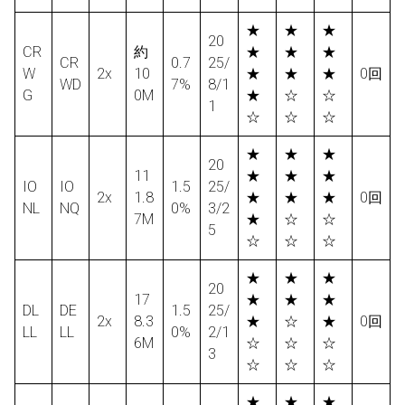
★
★
★
20
CR
約
★
★
★
CR
0.7
25/
W
2x
10
★
★
★
0回
WD
7%
8/1
G
0M
★
☆
☆
1
☆
☆
☆
★
★
★
20
11
★
★
★
IO
IO
1.5
25/
2x
1.8
★
★
★
0回
NL
NQ
0%
3/2
7M
★
☆
☆
5
☆
☆
☆
★
★
★
20
17
★
★
★
DL
DE
1.5
25/
2x
8.3
★
☆
★
0回
LL
LL
0%
2/1
6M
☆
☆
☆
3
☆
☆
☆
★
★
★