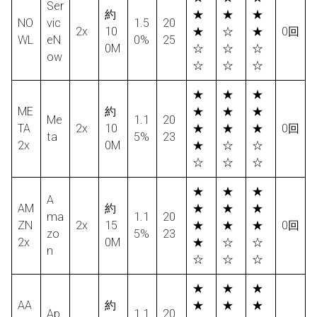
Ser
約
★
★
★
NO
vic
1.5
20
2x
10
★
☆
★
0回
WL
eN
0%
25
0M
☆
☆
☆
ow
☆
☆
☆
★
★
★
ME
約
★
★
★
Me
1.1
20
TA
2x
10
★
★
★
0回
ta
5%
23
2x
0M
★
☆
☆
☆
☆
☆
★
★
★
A
AM
約
★
★
★
ma
1.1
20
ZN
2x
15
★
★
★
0回
zo
5%
23
2x
0M
★
☆
☆
n
☆
☆
☆
★
★
★
AA
約
★
★
★
Ap
1.1
20