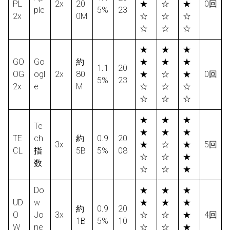
PL
2x
20
★
☆
★
0回
ple
5%
23
2x
0M
☆
☆
☆
☆
☆
☆
★
★
★
GO
Go
約
★
★
★
1.1
20
OG
ogl
2x
80
★
☆
★
0回
5%
23
2x
e
M
☆
☆
☆
☆
☆
☆
★
★
★
Te
★
★
★
TE
ch
約
0.9
20
3x
★
☆
★
5回
CL
指
5B
5%
08
☆
☆
★
数
☆
☆
★
Do
★
★
★
UD
w
★
★
★
約
0.9
20
O
Jo
3x
☆
☆
★
4回
1B
5%
10
W
ne
☆
☆
★