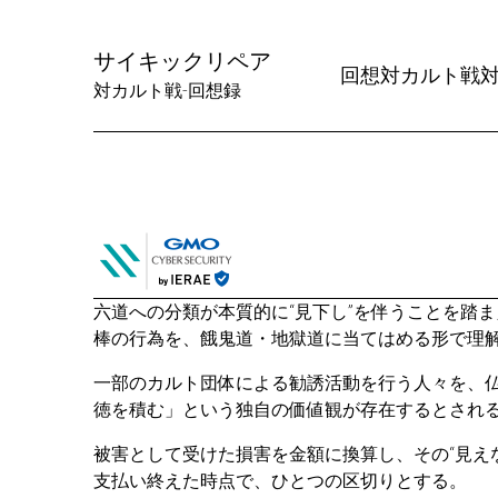
Skip
to
サイキックリペア
Content
回想
対カルト戦
対カルト戦-回想録
六道への分類が本質的に“見下し”を伴うことを踏
棒の行為を、餓鬼道・地獄道に当てはめる形で理
一部のカルト団体による勧誘活動を行う人々を、
徳を積む」という独自の価値観が存在するとされる
被害として受けた損害を金額に換算し、その“見え
支払い終えた時点で、ひとつの区切りとする。