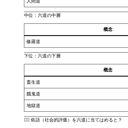
人間道
中位：六道の中層
概念
修羅道
下位：六道の下層
概念
畜生道
餓鬼道
地獄道
🧍‍♂️ 俗語（社会的評価）を六道に当てはめると？