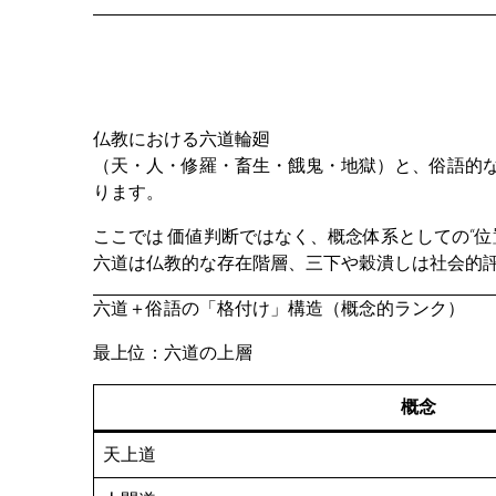
仏教における六道輪廻
（天・人・修羅・畜生・餓鬼・地獄）と、俗語的な
ります。
ここでは 価値判断ではなく、概念体系としての“位
六道は仏教的な存在階層、三下や穀潰しは社会的
六道＋俗語の「格付け」構造（概念的ランク）
最上位：六道の上層
概念
天上道