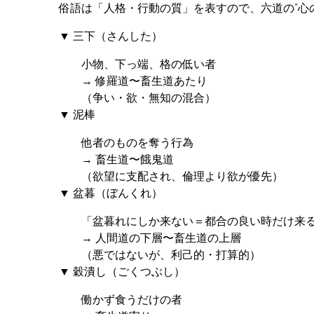
俗語は「人格・行動の質」を表すので、六道の“心
▼ 三下（さんした）
小物、下っ端、格の低い者
→ 修羅道〜畜生道あたり
（争い・欲・無知の混合）
▼ 泥棒
他者のものを奪う行為
→ 畜生道〜餓鬼道
（欲望に支配され、倫理より欲が優先）
▼ 盆暮（ぼんくれ）
「盆暮れにしか来ない＝都合の良い時だけ来
→ 人間道の下層〜畜生道の上層
（悪ではないが、利己的・打算的）
▼ 穀潰し（ごくつぶし）
働かず食うだけの者