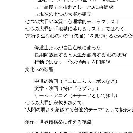
→「高慢」を根源とし、7つに再編成
→現在の七つの大罪が確立
七つの大罪の本質：心理学的チェックリスト
七つの大罪は「地獄に落ちるリスト」ではなく、
“悪行を生む心のバグ（欠陥）”を見つけるための
修道士たちが自己点検に使った
長期間放置すると人生が崩壊する“心の状態”
行動ではなく「心の傾向」を問題視
文化への影響
中世の絵画（ヒエロニムス・ボスなど）
文学・映画（特に『セブン』）
ゲーム・アニメ（モチーフとして頻出）
七つの大罪は宗教を超えて、
“人間の弱さを象徴する普遍的テーマ” として扱わ
創作・世界観構築に使える視点