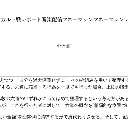
対カルト戦レポート
音楽配信
マネーマシン
マネーマシン
罪と罰
まえつつ、”自分を過大評価せずに”、その枠組みを用いて整理す
解する。六道に該当する行為を一度でも行った場合、上位の段
仏教の六道のいずれかに当てはめて整理するという考え方があ
が、これを行った者に対して、六道の概念を“懲罰的な位置づ
ない金額”を団体側に請求する形で肩代わりさせる。そして、