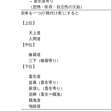
→ 畜生道寄り
（怠惰・依存・自立性の欠如）
全体を一つの“格付け表”にすると
【上位】
天上道
人間道
【中位】
修羅道
三下（修羅寄り）
【下位】
畜生道
盆暮（畜生寄り）
穀潰し（畜生寄り）
泥棒（畜生〜餓鬼）
餓鬼道
地獄道