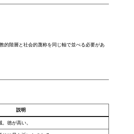
宗教的階層と社会的蔑称を同じ軸で並べる必要があ
説明
域。徳が高い。