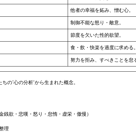
他者の幸福を妬み、憎む心。
制御不能な怒り・敵意。
節度を欠いた性的欲望。
食・飲・快楽を過度に求める
努力を拒み、すべきことを怠
たちの“心の分析”から生まれた概念。
・金銭欲・悲嘆・怒り・怠惰・虚栄・傲慢）
整理