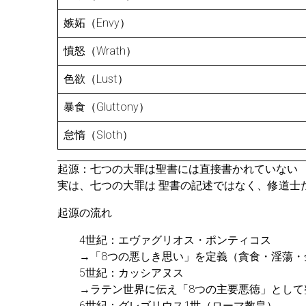
嫉妬（Envy）
憤怒（Wrath）
色欲（Lust）
暴食（Gluttony）
怠惰（Sloth）
起源：七つの大罪は聖書には直接書かれていない
実は、七つの大罪は 聖書の記述ではなく、修道士
起源の流れ
4世紀：エヴァグリオス・ポンティコス
→「8つの悪しき思い」を定義（貪食・淫蕩
5世紀：カッシアヌス
→ラテン世界に伝え「8つの主要悪徳」として
6世紀：グレゴリウス1世（ローマ教皇）