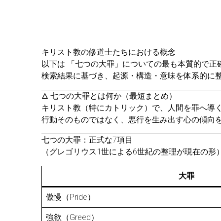
キリスト教の修道士たちにおける概念
以下は 「七つの大罪」についての最も本質的で正
検索結果に基づき、起源・構造・意味を体系的に
🜂 七つの大罪とは何か（最短まとめ）
キリスト教（特にカトリック）で、人間を罪へ導く
行動そのものではなく、悪行を生み出す心の傾向
七つの大罪：正式な7項目
（グレゴリウス1世による6世紀の整理が現在の形
大罪
傲慢（Pride）
強欲（Greed）