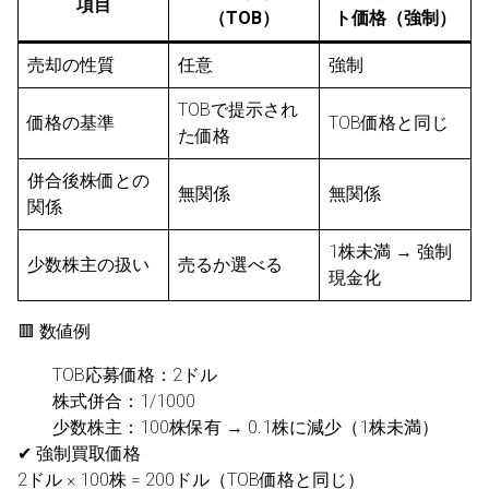
項目
（TOB）
ト価格（強制）
売却の性質
任意
強制
TOBで提示され
価格の基準
TOB価格と同じ
た価格
併合後株価との
無関係
無関係
関係
1株未満 → 強制
少数株主の扱い
売るか選べる
現金化
🟥 数値例
TOB応募価格：2ドル
株式併合：1/1000
少数株主：100株保有 → 0.1株に減少（1株未満）
✔ 強制買取価格
2ドル × 100株 = 200ドル（TOB価格と同じ）