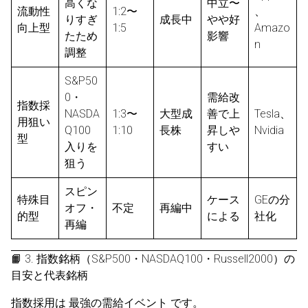
高くな
中立〜
流動性
1:2〜
、
りすぎ
成長中
やや好
向上型
1:5
Amazo
たため
影響
n
調整
S&P50
0・
需給改
指数採
NASDA
1:3〜
大型成
善で上
Tesla、
用狙い
Q100
1:10
長株
昇しや
Nvidia
型
入りを
すい
狙う
スピン
特殊目
ケース
GEの分
オフ・
不定
再編中
的型
による
社化
再編
📙 3. 指数銘柄（S&P500・NASDAQ100・Russell2000）の
目安と代表銘柄
指数採用は 最強の需給イベント です。