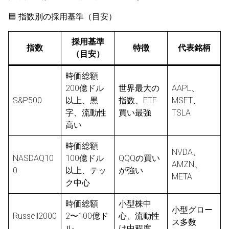
🟦 指数別の採用基準（目安）
採用基準
指数
特徴
代表銘柄
（目安）
時価総額
200億ドル
世界最大の
AAPL、
S&P500
以上、黒
指数、ETF
MSFT、
字、流動性
買い最強
TSLA
高い
時価総額
NVDA、
NASDAQ10
100億ドル
QQQの買い
AMZN、
0
以上、テッ
が強い
META
ク中心
時価総額
小型株中
小型グロー
Russell2000
2〜100億ド
心、流動性
ス多数
ル
は中程度