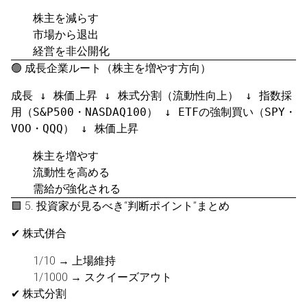
株主を減らす
市場から退出
経営を非公開化
🟢 成長企業ルート（株主を増やす方向）
成長 ↓ 株価上昇 ↓ 株式分割（流動性向上） ↓ 指数採
用（S&P500・NASDAQ100） ↓ ETFの強制買い（SPY・
VOO・QQQ） ↓ 株価上昇
株主を増やす
流動性を高める
需給が強化される
🟪 5. 投資家が見るべき“判断ポイント”まとめ
✔ 株式併合
1/10 → 上場維持
1/1000 → スクイーズアウト
✔ 株式分割