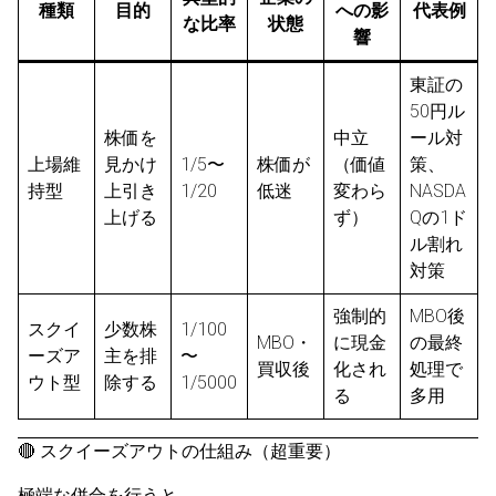
種類
目的
への影
代表例
な比率
状態
響
東証の
50円ル
株価を
中立
ール対
上場維
見かけ
1/5〜
株価が
（価値
策、
持型
上引き
1/20
低迷
変わら
NASDA
上げる
ず）
Qの1ド
ル割れ
対策
強制的
MBO後
スクイ
少数株
1/100
MBO・
に現金
の最終
ーズア
主を排
〜
買収後
化され
処理で
ウト型
除する
1/5000
る
多用
🔴 スクイーズアウトの仕組み（超重要）
極端な併合を行うと、