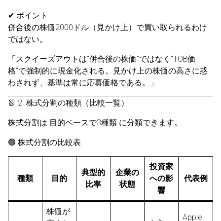
✔ ポイント
併合後の株価2000ドル（見かけ上）で買い取られるわけ
ではない。
「スクイーズアウトは“併合後の株価”ではなく“TOB価
格”で強制的に現金化される。見かけ上の株価の高さに惑
わされず、基準は常に応募価格である。」
📗 2. 株式分割の種類（比較一覧）
株式分割は 目的ベースで3種類 に分類できます。
🟢 株式分割の比較表
投資家
典型的
企業の
種類
目的
への影
代表例
比率
状態
響
株価が
Apple