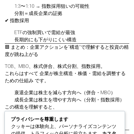
1:3〜1:10 → 指数採用狙いの可能性
分割＝成長企業の証拠
✔ 指数採用
ETFの強制買いで需給が最強
長期的にも下がりにくい構造
🟦 まとめ：企業アクションを“構造”で理解すると投資の精
度が跳ね上がる
TOB、MBO、株式併合、株式分割、指数採用。
これらはすべて 企業が株主構造・株価・需給を調整する
ための仕組み です。
衰退企業は株主を減らす方向へ（併合・MBO）
成長企業は株主を増やす方向へ（分割・指数採用）
この構造を理解すると、
ニュースの意味が一瞬で分かり、
プライバシーを尊重します
投資判断の精度が劇的に上がります。
クッキーは体験向上、パーソナライズコンテンツ
の提供、トラフィック分析に役立ちます。
カスタ
※金融商品をすすめていない