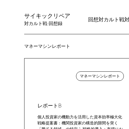
Skip
to
サイキックリペア
Content
回想
対カルト戦
対カルト戦-回想録
マネーマシンレポート
マネーマシンレポート
レポートB
個人投資家の機動力を活用した資本効率極大化
戦略提案書：機関投資家の構造的隙間を突く