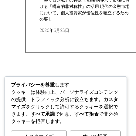
「勝てる領域」の特定 1. 戦略的導入：市場にお
ける「構造的非対称性」の活用 現代の金融市場
において、個人投資家が優位性を確立するため
の要 […]
2026年6月23日
プライバシーを尊重します
クッキーは体験向上、パーソナライズコンテンツ
の提供、トラフィック分析に役立ちます。
カスタ
マイズ
をクリックして許可するクッキーを選択で
きます。
すべて承諾
で同意、
すべて拒否
で非必須
クッキーを拒否します。