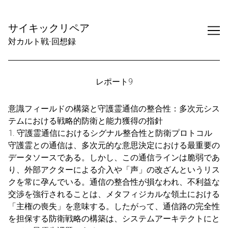
Skip
to
サイキックリペア
Content
対カルト戦-回想録
レポート9
意識フィールドの構築と守護霊通信の整合性：多次元シス
テムにおける戦略的防衛と能力獲得の指針
1. 守護霊通信におけるシグナル整合性と防衛プロトコル
守護霊との通信は、多次元的な意思決定における最重要の
データソースである。しかし、この通信ラインは脆弱であ
り、外部アクターによる介入や「声」の改ざんというリス
クを常に孕んでいる。通信の整合性が損なわれ、不利益な
交渉を強行されることは、メタフィジカルな領土における
「主権の喪失」を意味する。したがって、通信路の完全性
を担保する防衛戦略の構築は、システムアーキテクトにと