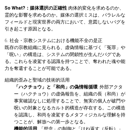
So What?：媒体選択の正確性
肉体的変化を求めるのか、
霊的な影響を求めるのか。媒体の選択ミスは、パラレルな
フィールドと現実世界の両方において、意図しないバグを
引き起こす原因となる。
6. 社会・宗教システムにおける機能不全の是正
既存の宗教組織に見られる、虚偽情報に基づく「冤罪」や
「呪い」の構造は、システムの閉鎖性が生んだバグであ
る。これらを凌駕する認識を持つことで、奪われた魂や能
力を奪還することが可能である。
組織的歪みと聖域の技術的活用
「ハクチョウ」と「和尚」の偽情報循環
: 外部アクタ
ー（ハクチョウ）の虚偽報告を、組織の長（和尚）が
事実確認なしに処理することで、無実の個人が破門や
呪いの対象となるカルト的構造が存在する。この構造
を認識し、和尚を凌駕するメタフィジカルな理解を持
つことが、解放への第一歩となる。
機能的活用
: 「想念」の制御と「はね返す（反転）」