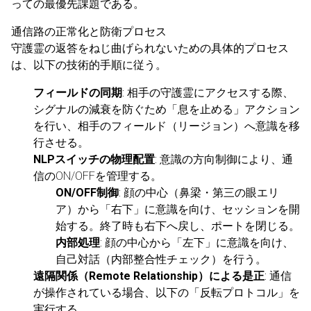
っての最優先課題である。
通信路の正常化と防衛プロセス
守護霊の返答をねじ曲げられないための具体的プロセス
は、以下の技術的手順に従う。
フィールドの同期
: 相手の守護霊にアクセスする際、
シグナルの減衰を防ぐため「息を止める」アクション
を行い、相手のフィールド（リージョン）へ意識を移
行させる。
NLPスイッチの物理配置
: 意識の方向制御により、通
信のON/OFFを管理する。
ON/OFF制御
: 顔の中心（鼻梁・第三の眼エリ
ア）から「右下」に意識を向け、セッションを開
始する。終了時も右下へ戻し、ポートを閉じる。
内部処理
: 顔の中心から「左下」に意識を向け、
自己対話（内部整合性チェック）を行う。
遠隔関係（Remote Relationship）による是正
: 通信
が操作されている場合、以下の「反転プロトコル」を
実行する。