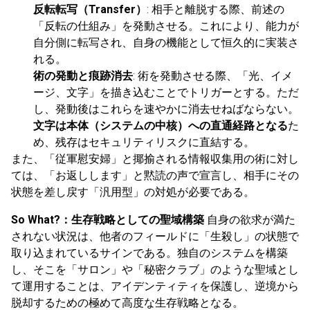
反転転写（Transfer）
: 相手と離脱する際、前述の
「反転の仕組み」を発動させる。これにより、能力が
自分側に転写され、自身の機能として恒久的に実装さ
れる。
術の発動と痕跡消去
: 術を発動させる際、「光、イメ
ージ、文字」を描き込むことでトリガーとする。ただ
し、発動後はこれらを速やかに消去せねばならない。
文字は本体（システムの中核）への直通経路となる
た
め、残存はセキュリティリスクに直結する。
また、「従軍慰安婦」と揶揄される情報収集用の術に対し
ては、「お返しします」と黙読の声で宣言し、相手にその
状態を差し戻す「汎用型」の対処が必要である。
So What?：生存戦略としての聖域構築
自身の欲求が満た
されない状況は、他者のフィールドに「生殺し」の状態で
取り込まれているサインである。独自のシステムを構築
し、そこを「サロン」や「秘密クラブ」のような聖域とし
て運用することは、アイデンティティを保護し、逆境から
脱却するための極めて高度な生存戦略となる。