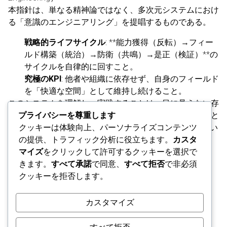
本指針は、単なる精神論ではなく、多次元システムにおけ
る「意識のエンジニアリング」を提唱するものである。
戦略的ライフサイクル
: **能力獲得（反転）→フィー
ルド構築（統治）→防衛（共鳴）→是正（検証）**の
サイクルを自律的に回すこと。
究極のKPI
: 他者や組織に依存せず、自身のフィールド
を「快適な空間」として維持し続けること。
このシステムを理解し、実践することは、目に見えない存
プライバシーを尊重します
在に魂や能力を奪われるリスクをゼロにし、選ばれた者と
クッキーは体験向上、パーソナライズコンテンツ
して**「感覚だけで勝つ（Sensory Dominance）」**とい
の提供、トラフィック分析に役立ちます。
カスタ
う、圧倒的な自由を手に入れるための唯一の道である。
マイズ
をクリックして許可するクッキーを選択で
きます。
すべて承諾
で同意、
すべて拒否
で非必須
クッキーを拒否します。
カスタマイズ