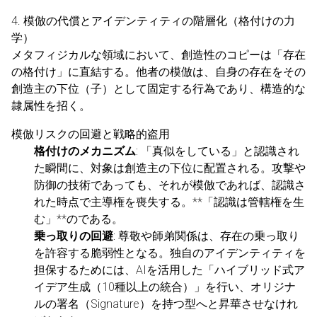
4. 模倣の代償とアイデンティティの階層化（格付けの力
学）
メタフィジカルな領域において、創造性のコピーは「存在
の格付け」に直結する。他者の模倣は、自身の存在をその
創造主の下位（子）として固定する行為であり、構造的な
隷属性を招く。
模倣リスクの回避と戦略的盗用
格付けのメカニズム
: 「真似をしている」と認識され
た瞬間に、対象は創造主の下位に配置される。攻撃や
防御の技術であっても、それが模倣であれば、認識さ
れた時点で主導権を喪失する。**「認識は管轄権を生
む」**のである。
乗っ取りの回避
: 尊敬や師弟関係は、存在の乗っ取り
を許容する脆弱性となる。独自のアイデンティティを
担保するためには、AIを活用した「ハイブリッド式ア
イデア生成（10種以上の統合）」を行い、オリジナ
ルの署名（Signature）を持つ型へと昇華させなけれ