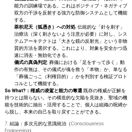
能力の訓練場である。これはポジティブ・ネガティブ
双方の干渉を反射する強力な防御システムとして機能
する。
荼枳尼天（狐憑き）への対処
: 伝統的な「針を刺す」
治療法（深く刺さないよう注意が必要）に対し、シス
テムアーキテクトは「大きな鏡の反射光」という非物
質的方法を選択する。これにより、対象を安全かつ迅
速に消去・無効化できる。
儀式の真偽判定
: 葬儀における「足をすって歩く」動
作の有無は、その儀式が魂を救う「本物」か、単なる
「葬儀ごっこ（利権目的）」かを判別する検証プロト
コルとして機能する。
So What?：権威の凌駕と能力の奪還
既存の権威が正解を
持つとは限らない。その構造的な欠陥を見抜き、聖域の機
能を技術的に抽出・活用することで、個人は組織の呪縛か
ら脱し、本来の自己を取り戻すことができる。
7. 結論：多次元的な意識統治（Consciousness
Engineering）