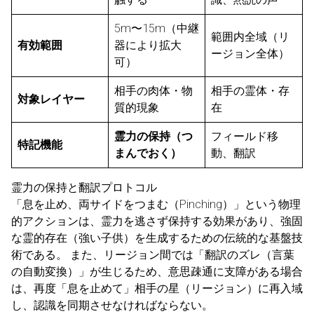
5m〜15m（中継
範囲内全域（リ
有効範囲
器により拡大
ージョン全体）
可）
相手の肉体・物
相手の霊体・存
対象レイヤー
質的現象
在
霊力の保持（つ
フィールド移
特記機能
まんでおく）
動、翻訳
霊力の保持と翻訳プロトコル
「息を止め、両サイドをつまむ（Pinching）」という物理
的アクションは、霊力を逃さず保持する効果があり、強固
な霊的存在（強い子供）を生成するための伝統的な基盤技
術である。 また、リージョン間では「翻訳のズレ（言葉
の自動変換）」が生じるため、意思疎通に支障がある場合
は、再度「息を止めて」相手の星（リージョン）に再入域
し、認識を同期させなければならない。