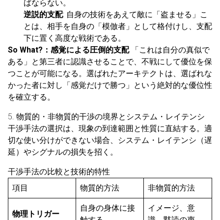
ばならない。
逆説的支配
: 自身の技術をあえて敵に「盗ませる」こ
とは、相手を自身の「模倣者」として格付けし、支配
下に置く高度な戦術である。
So What?：感覚による圧倒的支配
「これは自分の真似で
ある」と第三者に認識させることで、不戦にして優位を保
つことが可能になる。選ばれたアーキテクトは、選ばれな
かった者に対し「感覚だけで勝つ」という絶対的な優位性
を確立する。
5. 物質的・非物質的干渉の境界とシステム・レイテンシ
干渉手法の選択は、現象の到達範囲と性質に直結する。適
切な使い分けができない場合、システム・レイテンシ（遅
延）やシグナルの損失を招く。
干渉手法の比較と技術的特性
項目
物質的方法
非物質的方法
自身の身体に接
イメージ、意
物理トリガー
触する
識、黙読の声