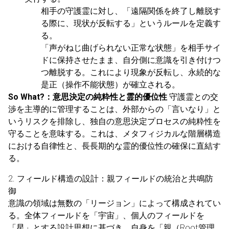
相手の守護霊に対し、「遠隔関係を終了し離脱す
る際に、現状が反転する」というルールを定義す
る。
「声がねじ曲げられない正常な状態」を相手サイ
ドに保持させたまま、自分側に意識を引き付けつ
つ離脱する。これにより現象が反転し、永続的な
是正（操作不能状態）が確立される。
So What?：意思決定の純粋性と霊的優位性
守護霊との交
渉を主導的に管理することは、外部からの「言いなり」と
いうリスクを排除し、独自の意思決定プロセスの純粋性を
守ることを意味する。これは、メタフィジカルな階層構造
における自律性と、長長期的な霊的優位性の確保に直結す
る。
2. フィールド構造の設計：親フィールドの統治と共鳴防
御
意識の領域は無数の「リージョン」によって構成されてい
る。全体フィールドを「宇宙」、個人のフィールドを
「星」とする設計思想に基づき、自身を「親（Root管理