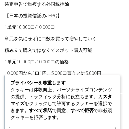
確定申告で重複する外国税控除
【日本の投資信託のJEPQ】
1単元10,000口/10,000口
単元を気にせずに口数を買って増やしていく
積み立て購入ではなくてスポット購入可能
1単元10,000口/10,000口の価格
10,000円なら1口1円、5,000口買うと計5,000円
プライバシーを尊重します
12,000円なら1口1.2円、5,000口買うと計6,000円
クッキーは体験向上、パーソナライズコンテンツ
の提供、トラフィック分析に役立ちます。
カスタ
※金融商品をすすめていない
マイズ
をクリックして許可するクッキーを選択で
きます。
すべて承諾
で同意、
すべて拒否
で非必須
クッキーを拒否します。