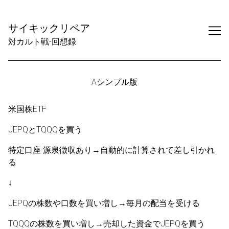
Skip
to
サイキックリペア
Content
対カルト戦-回想録
Aシンプル版
米国株ETF
JEPQとTQQQを買う
特定口座·源泉徴収あり→自動的に計算されて差し引かれ
る
↓
JEPQの株数や口数を買い増し→毎月の配当を受ける
TQQQの株数を買い増し→売却した資金でJEPQを買う