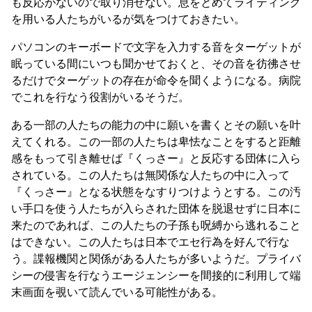
も反応がないので取り消せない。息をとめてライティング
を用いる人たちがいるが気をつけておきたい。
パソコンのキーボードで文字を入力する音をターゲットが
眠っている間にいつも聞かせておくと、その音を彷彿させ
るだけでターゲットの存在が命令を聞くようになる。病院
でこれを行なう役割がいるそうだ。
ある一部の人たちの能力の中に願いを書くとその願いを叶
えてくれる。この一部の人たちは卑怯なことをすると距離
感をもって引き離せば『くっさー』と反応する団体に入ら
されている。この人たちは無関係な人たちの中に入って
『くっさー』となる状態をなすりつけようとする。この汚
い手口を使う人たちが入らされた団体を脱退せずに日本に
来たのであれば、この人たちの子孫も呪縛から逃れること
はできない。この人たちは日本でエセ行為を好んで行な
う。諜報機関と関係がある人たちが多いようだ。プライバ
シーの侵害を行なうエージェンシーを間接的に利用して端
末画面を覗いて読んでいる可能性がある。