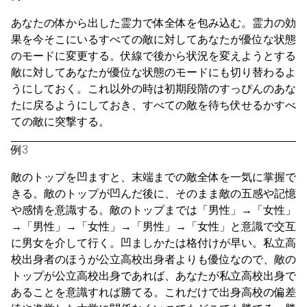
あなたの体から出した霊力で体全体を包み込む。霊力の効
果を今そこにいるすべての敵に対してあなたが優位な状態
のモードに変更する。伏線で後から状況を変えようとする
敵に対してあなたが優位な状態のモードにも切り替わるよ
うにしておく。これ以外の時は初期段階のすっぴんのあな
たに戻るようにしておき、すべての敵を待ち伏せるかすべ
ての敵に突撃する。
例3
敵のトップを凹ますと、末端までの敵全体を一気に掌握で
きる。敵のトップが凹んだ後に、そのまま敵の五感や記憶
や感情を意識する。敵のトップまでは「男性」→「女性」
→「男性」→「女性」→「男性」→「女性」と意識で交互
に男女を介して行く。凹ましかたは格付けが早い。私立高
校出身者のほうが公立高校出身者よりも優位なので、敵の
トップが公立高校出身であれば、あなたが私立高校出身で
あることを意識すれば勝てる。これだけで出身高校の偏差