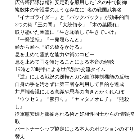
広告塔部隊は精神安定剤を服用した1名の中で防御
複数体の守護霊のような存在に1名の戦国武将名
『イナゴライダー』と『バックバック』が効果的面
3つの術「王の間」「大統領令」「木の葉隠れ」
取り憑いた幽霊に『生き恥晒して生きていけ』
『一発逆転』『一発殴らんと』
頭から頭へ『虹の橋をかける』
息を止めて霊的な能力や術のコピー
息を止めて耳を傾けることによる本音の傾聴
19時と23時半による世代別の交流タイム
『逆』による戦況の逆転とガン細胞抑制機能の反転
自身の手を汚さずに第三者を利用して目的を達成
井戸端会議による意識や思考の向きとかくれんぼ
『ウツセミ』『熊狩り』『ヤマタノオロチ』『熊殺
し』
従軍慰安婦と揶揄される術と好相性同士からの情報搾
取
パートナーシップ協定による本人のポジションのすり
替え