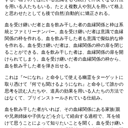
を用いる人たちもいる。たとえ複数人や別人を用いて格上
と思わせたとしても後で自然(自動的)に矯正される。
血を受け継いだ者と血を飲み干した者の血縁関係と枠は系
統とファミリーナンバー。血を受け継いだ者は意識で血縁
関係の枠を作れる。血を飲み干した者も意識で擬似的な枠
を作れる。血を受け継いだ者は、血縁関係の枠の扉を閉じ
ることができる。血を飲み干した者は、血縁関係の扉を開
けられてしまう。血を受け継いだ者の血縁関係の枠から、
血を飲み干した者を弾き出せる。
これは『〜になれ』と命令して使える幽霊をターゲットに
取り憑けて『何でも聞けるようになれ』と命令して誰かの
思考を読む人たちや、道具の効果を用いる人たちの方法で
はなくて、プリインストールされている仕組み。
血を飲み干した者がいれば、その血縁関係にある家族(親
や兄弟姉妹や子供など)を介して経由する過程で、耳を傾
けて思うことによって知りたいことを聞く。血を受け継い