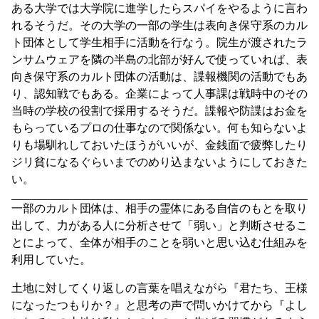
ある大学では大学院に進学したらスパイをやるように言わ
れるそうだ。その大学の一部の学生は表向き保守系のカル
ト団体として学生相手に活動を行なう。院生が渡されたラ
ンサムウェアを隣の半島の北部が好んで使っていれば、表
向き保守系のカルト団体の活動は、諜報機関の活動でもあ
り、認知戦でもある。企業によって人事課は戦時中のその
当時の学校の役割で採用するそうだ。諜報や防諜はお金を
もらっているプロの仕事なので関係ない。何も知らないよ
りも場馴れしておいたほうがいいが、金銭面で疲弊したり
ジリ貧になるぐらいまでのめり込まないようにしておきた
い。
一部のカルト団体は、相手の霊体にある自信のもとを取り
出して、力がある人に分析させて「弱い」と判断させるこ
とによって、全体が相手のことを弱いと思い込む仕組みを
利用していた。
土地に対してくり返しの言葉を唱えながら『君たち、王様
になったつもりか？』と思考の声で問いかけてから『よし