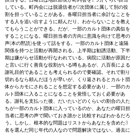
している。町内会には脱退信者が2次団体に属して別の役
割を担っていることがある。各曜日担当者に余計なことを
する人を追い出すように頼んだり、わからないことを教え
てもらうことができる。だが、一部のカルト団体の真似を
することになる。曜日担当者の方向に意識を向けて思考の
声(本の黙読)を使って話をする。一部のカルト団体と遠隔
関係を持つと活動が再開される。上半期は勧誘活動、下半
期は嫌がらせ活動が行なわれている。病院に活動が原因だ
と言いに行く善良な役割がいる噂もあるが、八百長による
謝礼目的であることも考えられるので要確認。それで割り
切れるなら頼んだほうが早いが、くり返されるとカルト団
体からカモにされることを想定する必要があり、一部のカ
ルト団体に入ることになることを覚悟しておく必要があ
る。謝礼を支払った後、だいたいどのくらいの割合の人た
ちが一部のカルト団体に入っているのか、あなたの曜日担
当者に思考の声で聞いておき誰かと比較すればわかるだろ
う。しかし、根本的な問題はリストからあなたを含めた3
名を選んだ同じ年代の人なので問題解決ではない。過去に