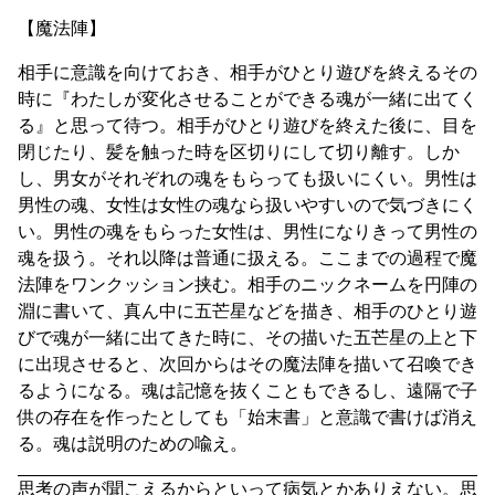
【魔法陣】
相手に意識を向けておき、相手がひとり遊びを終えるその
時に『わたしが変化させることができる魂が一緒に出てく
る』と思って待つ。相手がひとり遊びを終えた後に、目を
閉じたり、髪を触った時を区切りにして切り離す。しか
し、男女がそれぞれの魂をもらっても扱いにくい。男性は
男性の魂、女性は女性の魂なら扱いやすいので気づきにく
い。男性の魂をもらった女性は、男性になりきって男性の
魂を扱う。それ以降は普通に扱える。ここまでの過程で魔
法陣をワンクッション挟む。相手のニックネームを円陣の
淵に書いて、真ん中に五芒星などを描き、相手のひとり遊
びで魂が一緒に出てきた時に、その描いた五芒星の上と下
に出現させると、次回からはその魔法陣を描いて召喚でき
るようになる。魂は記憶を抜くこともできるし、遠隔で子
供の存在を作ったとしても「始末書」と意識で書けば消え
る。魂は説明のための喩え。
思考の声が聞こえるからといって病気とかありえない。思