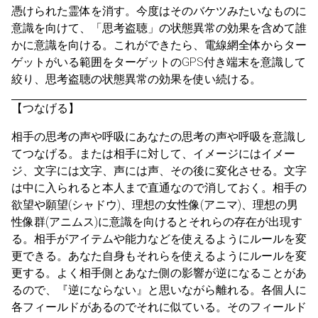
憑けられた霊体を消す。今度はそのバケツみたいなものに
意識を向けて、「思考盗聴」の状態異常の効果を含めて誰
かに意識を向ける。これができたら、電線網全体からター
ゲットがいる範囲をターゲットのGPS付き端末を意識して
絞り、思考盗聴の状態異常の効果を使い続ける。
【つなげる】
相手の思考の声や呼吸にあなたの思考の声や呼吸を意識し
てつなげる。または相手に対して、イメージにはイメー
ジ、文字には文字、声には声、その後に変化させる。文字
は中に入られると本人まで直通なので消しておく。相手の
欲望や願望(シャドウ)、理想の女性像(アニマ)、理想の男
性像群(アニムス)に意識を向けるとそれらの存在が出現す
る。相手がアイテムや能力などを使えるようにルールを変
更できる。あなた自身もそれらを使えるようにルールを変
更する。よく相手側とあなた側の影響が逆になることがあ
るので、『逆にならない』と思いながら離れる。各個人に
各フィールドがあるのでそれに似ている。そのフィールド