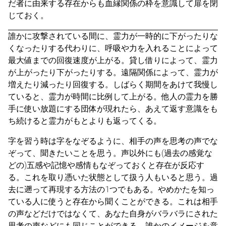
だ者に由来する存在からも血縁関係の枠を意識して扉を閉
じておく。
誰かに攻撃されている間に、霊力が一時的に下がったりな
くなったりする代わりに、呼吸や力を入れることによって
最大値までの回復速度が上がる。貸し借りによって、霊力
が上がったり下がったりする。遠隔関係によって、霊力が
増えたり減ったり回復する。しばらく期間をあけて我慢し
ていると、霊力が時間に比例して上がる。他人の霊力を勝
手に使い放題にする団体が現れたら、あえて返す意識をも
ち続けると霊力がもとよりも返ってくる。
字を習う時は字をなぞるように、相手の声を思考の声でな
ぞって、聞きたいことを思う。声以外にも(過去の感覚な
どの)五感や記憶や感情もなぞっておくと存在が反応す
る。これを取り憑いた状態として扱う人もいると思う。過
去に遡って再現する方法の1つでもある。やめかたを知っ
ている人に使うと存在から聞くことができる。これは相手
の声などだけではなくて、あなた自身がバラバラにされた
思考の声などにも同じことができる。誰かのイメージを意