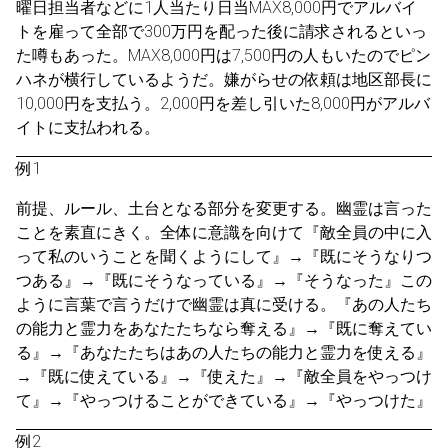
曜日担当者などに1人当たり日当MAX8,000円でアルバイ
トを雇って全部で300万円を配った後に請求されるといっ
た噂もあった。MAX8,000円は7,500円の人もいたのでピン
ハネが横行しているようだ。嫌がらせの依頼は地区部長に
10,000円を支払う。2,000円を差し引いた8,000円がアルバ
イトに支払われる。
例1
前提、ルール、土台となる部分を変更する。幽霊は言った
ことを素直にきく。全体に意識を向けて『敵全員の中に入
って私のいうことを聞くようにして』→『既にそうなりつ
つある』→『既にそうなっている』→『そうなった』この
ように言葉で言うだけで幽霊は真に受ける。『あの人たち
の能力と霊力をあなたたちなら奪える』→『既に奪えてい
る』→『あなたたちはあの人たちの能力と霊力を使える』
→『既に使えている』→『使えた』→『敵全員をやっつけ
て』→『やっつけることができている』→『やっつけた』
例2