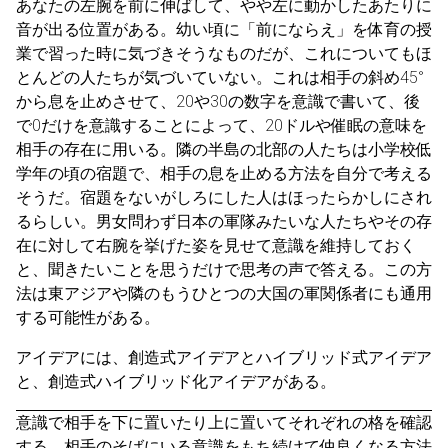
あなたの左腕を前に伸ばして、やや左に動かしたあたりに
音が出る位置がある。幼い頃に「前にならえ」を体育の授
業で習った時に気づきそうなものだが、これについてもほ
とんどの人たちが気づいていない。これは相手の斜め45°
から息を止めさせて、20や30の数字を意識で書いて、後
で0だけを意識することによって、20ドルや催眠の意味を
相手の存在に用いる。隣の半島の北部の人たちは小学校低
学年の頃の宿題で、相手の息を止める方法を自分で考える
そうだ。宿題をないがしろにした人はほったらかしにされ
るらしい。男女問わず日本の軍隊みたいな人たちやその存
在に対して右腕を挙げた姿を見せて意識を維持しておく
と、聞きたいことを思うだけで思考の声で答える。この方
法は東アジアや隣のもうひとつの大国の軍関係者にも通用
する可能性がある。
アイデアには、創造式アイデアとハイブリッド式アイデア
と、創造式ハイブリッド化アイデアがある。
意識で相手を下に置いたり上に置いてそれぞれの格を確認
する。相手のそばにいる意識をもち続けて仲良くなる方法