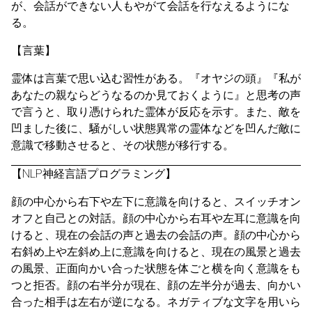
が、会話ができない人もやがて会話を行なえるようにな
る。
【言葉】
霊体は言葉で思い込む習性がある。『オヤジの頭』『私が
あなたの親ならどうなるのか見ておくように』と思考の声
で言うと、取り憑けられた霊体が反応を示す。また、敵を
凹ました後に、騒がしい状態異常の霊体などを凹んだ敵に
意識で移動させると、その状態が移行する。
【NLP神経言語プログラミング】
顔の中心から右下や左下に意識を向けると、スイッチオン
オフと自己との対話。顔の中心から右耳や左耳に意識を向
けると、現在の会話の声と過去の会話の声。顔の中心から
右斜め上や左斜め上に意識を向けると、現在の風景と過去
の風景、正面向かい合った状態を体ごと横を向く意識をも
つと拒否。顔の右半分が現在、顔の左半分が過去、向かい
合った相手は左右が逆になる。ネガティブな文字を用いら