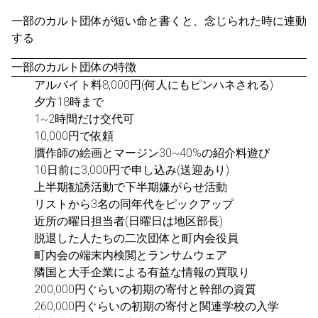
一部のカルト団体が短い命と書くと、念じられた時に連動
する
一部のカルト団体の特徴
アルバイト料8,000円(何人にもピンハネされる)
夕方18時まで
1~2時間だけ交代可
10,000円で依頼
贋作師の絵画とマージン30~40%の紹介料遊び
10日前に3,000円で申し込み(送迎あり)
上半期勧誘活動で下半期嫌がらせ活動
リストから3名の同年代をピックアップ
近所の曜日担当者(日曜日は地区部長)
脱退した人たちの二次団体と町内会役員
町内会の端末内検閲とランサムウェア
隣国と大手企業による有益な情報の買取り
200,000円ぐらいの初期の寄付と幹部の資質
260,000円ぐらいの初期の寄付と関連学校の入学