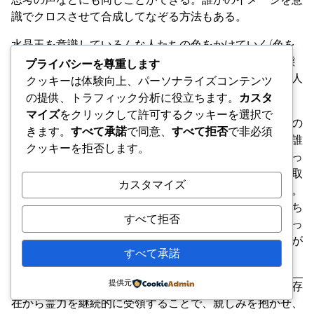
識でクロスさせて合成してなぞる方法もある。
水晶玉を意識していろんな人たちの色をかけていく(色を
つけていく)。中心にエネルギーが集まって増幅した状態
プライバシーを尊重します
を意識できるのであれば、意識による水晶玉をいろんな人
クッキーは体験向上、パーソナライズコンテンツ
たちによって特性として作り出せる。
の提供、トラフィック分析に役立ちます。
カスタ
マイズ
をクリックして許可するクッキーを選択で
家族や親族が亡くなった時に喪に服す期間があるが、あの
きます。
すべて承諾
で同意、
すべて拒否
で非必須
世に旅立った人があなたの代わりに、あなたがこれまで誰
クッキーを拒否します。
かに損をさせられた分を取り返してくれる。あの世に逝っ
た人にも必要なモノがあるとすれば、あなたの代わりに取
カスタマイズ
り返してくれた分を差し上げる気持ちでいたほうがいい。
逆に捉えるようにされていれば、あの世にいる別の人たち
すべて拒否
を増員する意識をもつとスムーズに話が進む。意識を使っ
てそれを感覚で察知できるなら、静かに喪に服したほうが
すべて承諾
いい。
提供元
一部のカルト団体は、相手の中にいる霊力を分け与える存
在から霊力を継続的に受領することで、親しみを抱かせ、