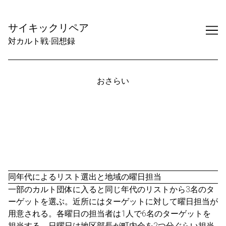
Skip
to
サイキックリペア
Content
対カルト戦-回想録
おさらい
同年代によるリスト選出と地域の曜日担当
一部のカルト団体に入ると同じ年代のリストから3名のタ
ーゲットを選ぶ。近所にはターゲットに対して曜日担当が
用意される。各曜日の担当者は1人で6名のターゲットを
担当する。日曜日は地区部長が町内会を2つ分ぐらい担当