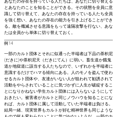
あなたの存在を持っている人たちは、あなたに切り替える
とあなたのことを知ることができる。その状態を全員に意
識して切り替えて、あなたの存在を持っている人たち全員
を強く想い、あなたの存在の能力を引き上げることができ
る。敵を殲滅させる意識をもって遠隔攻撃を行ない、あな
たは全員から単体に切り替えておく。
例14
一部のカルト団体とそれに似通った半端者は下品の荼枳尼
(だきに)や荼枳尼天（だきにてん）に弱い。畜生道か餓鬼
道か地獄道に該当する人たちなので、いずれかを半端者に
意識するだけでハマる傾向にある。人のモノを盗んで使わ
せるカルト団体や、友達がいない人が狙われて勧誘されて
活動をやらされていることに気づかずに人生が破綻するこ
とになりかねない学生カルト団体には入らないようにして
おきたい。被害者がカルトと同じノウハウを知ることにな
れば、カルト団体に属して活動していた半端者は負ける。
結局一緒、現実世界もカルトが好む精神世界も同じような
もので何も変わらないことに気づかないようだ。一部のカ