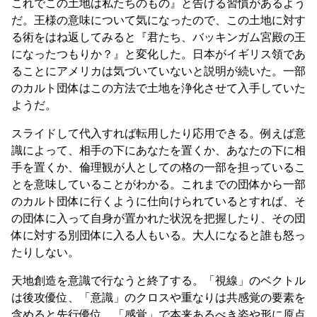
これでこの土地は私たちのもの』と告げる習慣があるよう
だ。王様の意味について気になったので、この土地に対す
る術をはね返してみると『君たち、バッキンガム宮殿の王
になったつもりか？』と変化した。日本がイギリス領であ
ることにアメリカは気づいていないと説明が続いた。一部
のカルト団体はこの方法で土地を浄化させて入手していた
ようだ。
スライドして代入すれば転用したり応用できる。例えば意
識によって、相手の下にあなたを置くか、あなたの下に相
手を置くか、倫理観が人としての格の一部を担っているこ
とを意味していることがわかる。これまでの団体から一部
のカルト団体に行くように仕向けられているとすれば、そ
の団体に入って自身が置かれた状況を把握したり、その団
体に対する別団体に入る人もいる。大人になると誰も怒っ
たりしない。
天地創造を意識で行なうと終了する。「視線」のベクトル
は後攻優位、「意識」のクロスや重なりは共感覚の要素を
含めると先行優位、「感覚」で本来あるべき姿や形に原点