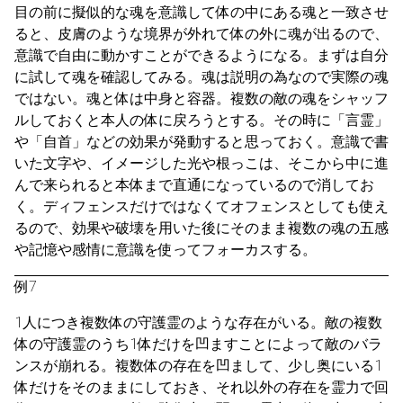
目の前に擬似的な魂を意識して体の中にある魂と一致させ
ると、皮膚のような境界が外れて体の外に魂が出るので、
意識で自由に動かすことができるようになる。まずは自分
に試して魂を確認してみる。魂は説明の為なので実際の魂
ではない。魂と体は中身と容器。複数の敵の魂をシャッフ
ルしておくと本人の体に戻ろうとする。その時に「言霊」
や「自首」などの効果が発動すると思っておく。意識で書
いた文字や、イメージした光や根っこは、そこから中に進
んで来られると本体まで直通になっているので消してお
く。ディフェンスだけではなくてオフェンスとしても使え
るので、効果や破壊を用いた後にそのまま複数の魂の五感
や記憶や感情に意識を使ってフォーカスする。
例7
1人につき複数体の守護霊のような存在がいる。敵の複数
体の守護霊のうち1体だけを凹ますことによって敵のバラ
ンスが崩れる。複数体の存在を凹まして、少し奥にいる1
体だけをそのままにしておき、それ以外の存在を霊力で回