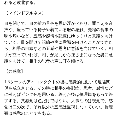
れると敗北する。
【マインドフルネス】
目を閉じて、目の前の景色を思い浮かべたり、聞こえる音
声や、座っている椅子や着ている服の感触、先程の食事の
味や匂いなど、五感や感情や記憶にゆっくりと意識を向け
ていく。目を開けて視線や声に意識を向けることができた
ら、相手の目線などの五感や思考に意識を向けていく。相
手が立っていれば、相手が足元から逆さまになった姿に意
識を向けて、相手の思考の声に耳を傾ける。
【共感覚】
1.5ターンのアイコンタクトの後に感覚的に動いて遠隔関
係を成立させる。その時に相手の各部位、思考、感情など
に例えばピンク色を用いる。終えた後は倫理観をもって終
了する。共感覚は色だけではない。大事なのは視覚で、感
覚は二の次で、それ以外の五感は重視しなくていい。倫理
観は感覚のことでもある。