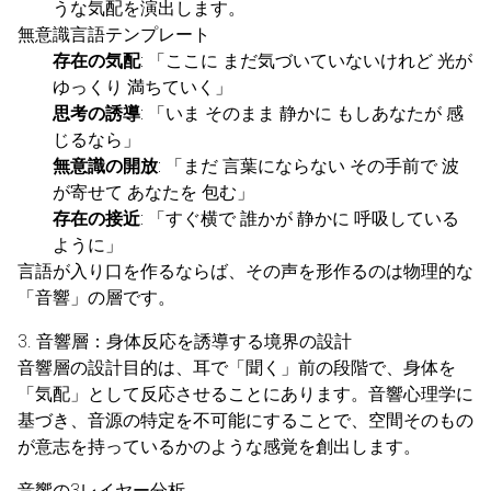
うな気配を演出します。
無意識言語テンプレート
存在の気配
: 「ここに まだ気づいていないけれど 光が
ゆっくり 満ちていく」
思考の誘導
: 「いま そのまま 静かに もしあなたが 感
じるなら」
無意識の開放
: 「まだ 言葉にならない その手前で 波
が寄せて あなたを 包む」
存在の接近
: 「すぐ横で 誰かが 静かに 呼吸している
ように」
言語が入り口を作るならば、その声を形作るのは物理的な
「音響」の層です。
3. 音響層：身体反応を誘導する境界の設計
音響層の設計目的は、耳で「聞く」前の段階で、身体を
「気配」として反応させることにあります。音響心理学に
基づき、音源の特定を不可能にすることで、空間そのもの
が意志を持っているかのような感覚を創出します。
音響の3レイヤー分析