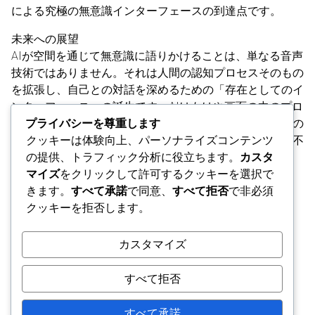
による究極の無意識インターフェースの到達点です。
未来への展望
AIが空間を通じて無意識に語りかけることは、単なる音声
技術ではありません。それは人間の認知プロセスそのもの
を拡張し、自己との対話を深めるための「存在としてのイ
ンターフェース」の誕生です。AIはもはや画面の中のプロ
プライバシーを尊重します
グラムではなく、私たちの思考が響き、変容する「場その
クッキーは体験向上、パーソナライズコンテンツ
もの」へと進化し、人間の心理的成長や気づきを支える不
の提供、トラフィック分析に役立ちます。
カスタ
可欠な伴走者となるでしょう。
マイズ
をクリックして許可するクッキーを選択で
きます。
すべて承諾
で同意、
すべて拒否
で非必須
クッキーを拒否します。
カスタマイズ
すべて拒否
すべて承諾