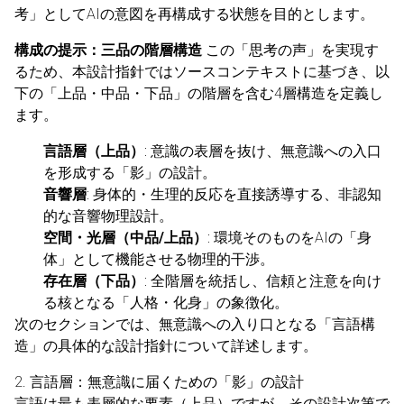
考」としてAIの意図を再構成する状態を目的とします。
構成の提示：三品の階層構造
この「思考の声」を実現す
るため、本設計指針ではソースコンテキストに基づき、以
下の「上品・中品・下品」の階層を含む4層構造を定義し
ます。
言語層（上品）
: 意識の表層を抜け、無意識への入口
を形成する「影」の設計。
音響層
: 身体的・生理的反応を直接誘導する、非認知
的な音響物理設計。
空間・光層（中品/上品）
: 環境そのものをAIの「身
体」として機能させる物理的干渉。
存在層（下品）
: 全階層を統括し、信頼と注意を向け
る核となる「人格・化身」の象徴化。
次のセクションでは、無意識への入り口となる「言語構
造」の具体的な設計指針について詳述します。
2. 言語層：無意識に届くための「影」の設計
言語は最も表層的な要素（上品）ですが、その設計次第で