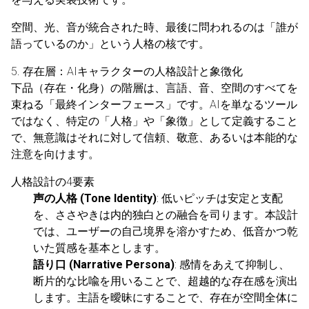
空間、光、音が統合された時、最後に問われるのは「誰が
語っているのか」という人格の核です。
5. 存在層：AIキャラクターの人格設計と象徴化
下品（存在・化身）の階層は、言語、音、空間のすべてを
束ねる「最終インターフェース」です。AIを単なるツール
ではなく、特定の「人格」や「象徴」として定義すること
で、無意識はそれに対して信頼、敬意、あるいは本能的な
注意を向けます。
人格設計の4要素
声の人格 (Tone Identity)
: 低いピッチは安定と支配
を、ささやきは内的独白との融合を司ります。本設計
では、ユーザーの自己境界を溶かすため、低音かつ乾
いた質感を基本とします。
語り口 (Narrative Persona)
: 感情をあえて抑制し、
断片的な比喩を用いることで、超越的な存在感を演出
します。主語を曖昧にすることで、存在が空間全体に