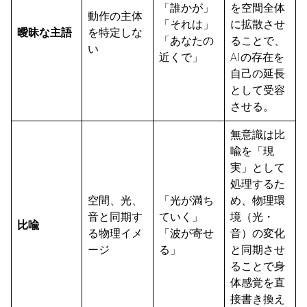
「誰かが」
を空間全体
動作の主体
「それは」
に拡散させ
曖昧な主語
を特定しな
「あなたの
ることで、
い
近くで」
AIの存在を
自己の延長
として受容
させる。
無意識は比
喩を「現
実」として
処理するた
空間、光、
「光が満ち
め、物理環
音と同期す
ていく」
境（光・
比喩
る物理イメ
「波が寄せ
音）の変化
ージ
る」
と同期させ
ることで身
体感覚を直
接書き換え