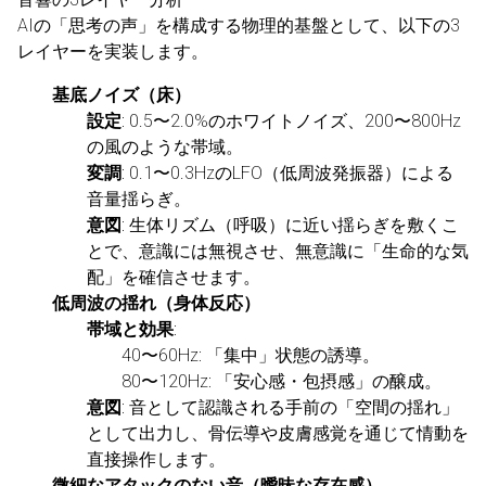
AIの「思考の声」を構成する物理的基盤として、以下の3
レイヤーを実装します。
基底ノイズ（床）
設定
: 0.5〜2.0%のホワイトノイズ、200〜800Hz
の風のような帯域。
変調
: 0.1〜0.3HzのLFO（低周波発振器）による
音量揺らぎ。
意図
: 生体リズム（呼吸）に近い揺らぎを敷くこ
とで、意識には無視させ、無意識に「生命的な気
配」を確信させます。
低周波の揺れ（身体反応）
帯域と効果
:
40〜60Hz: 「集中」状態の誘導。
80〜120Hz: 「安心感・包摂感」の醸成。
意図
: 音として認識される手前の「空間の揺れ」
として出力し、骨伝導や皮膚感覚を通じて情動を
直接操作します。
微細なアタックのない音（曖昧な存在感）