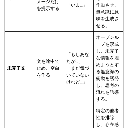
メージだけ
「いま…」
作動させ、
を提示する
無意識に意
味を生成さ
せる。
オープンル
ープを形成
し、未完了
「もしあな
な情報を埋
文を途中で
たが…」
めようとす
未完了文
止め、空白
「まだ気づ
る無意識の
を作る
いていない
衝動を誘発
けれど…」
し、思考の
流れを誘導
する。
特定の他者
性を排除
し、存在感