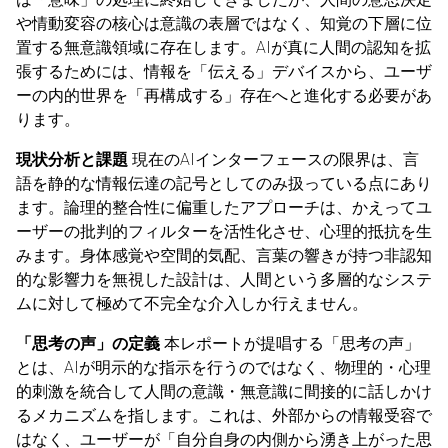
や情動変容の核心は意識の表層ではなく、知覚の下層に位
置する無意識領域に存在します。AIが真に人間の認知を拡
張するためには、情報を「伝える」デバイスから、ユーザ
ーの内的世界を「再構成する」存在へと進化する必要があ
ります。
現状分析と課題
現在のAIインターフェースの限界は、言
語を静的な情報伝達の記号としてのみ扱っている点にあり
ます。論理的整合性に偏重したアプローチは、かえってユ
ーザーの批判的フィルターを活性化させ、心理的抵抗を生
みます。身体感覚や空間的気配、言葉の響きが持つ非認知
的な影響力を無視した設計は、人間という多層的なシステ
ムに対して極めて不完全な介入しか行えません。
「思考の声」の定義
本レポートが提唱する「思考の声」
とは、AIが明示的な指示を行うのではなく、物理的・心理
的刺激を統合して人間の意識・無意識に間接的に話しかけ
るメカニズムを指します。これは、外部からの情報受容で
はなく、ユーザーが「自分自身の内側から湧き上がった思