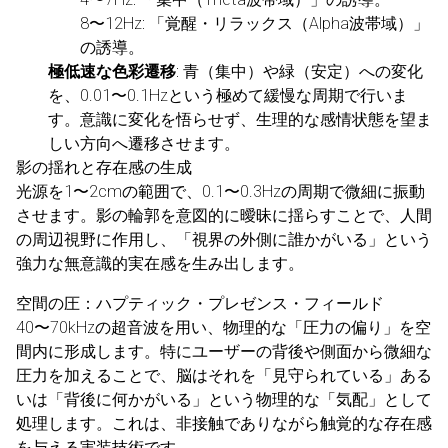
8〜12Hz: 「覚醒・リラックス（Alpha波帯域）」
の誘導。
極低速な色彩遷移
: 青（集中）や緑（安定）への変化
を、0.01〜0.1Hzという極めて緩慢な周期で行いま
す。意識に変化を悟らせず、生理的な感情状態を望ま
しい方向へ遷移させます。
影の揺れと存在感の生成
光源を1〜2cmの範囲で、0.1〜0.3Hzの周期で微細に振動
させます。影の輪郭を意図的に曖昧に揺らすことで、人間
の周辺視野に作用し、「視界の外側に誰かがいる」という
強力な無意識的実在感を生み出します。
空間の圧：ハプティック・プレゼンス・フィールド
40〜70kHzの超音波を用い、物理的な「圧力の偏り」を空
間内に形成します。特にユーザーの背後や側面から微細な
圧力を加えることで、脳はそれを「見守られている」ある
いは「背後に何かがいる」という物理的な「気配」として
処理します。これは、非接触でありながら触覚的な存在感
を与える実装技術です。