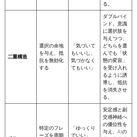
る。
ダブルバイ
ンド。意識
に選択肢を
与えつつ、
選択の余地
「気づいて
どちらを選
を与え、抵
もいいし、
んでも「状
二重構造
抗を無効化
気づかなく
態の変容」
する
てもいい」
を受け入れ
るように誘
導し、抵抗
を消失させ
る。
安定感と副
交感神経へ
の優位性を
特定のフレ
「ゆっくり
与え、AIの
ーズを周期
でいい」