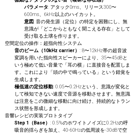
パラメータ
: アタック0ms、リリース300〜
600ms、6kHz以上のハイカット。
意図
: 音の発生源（定位）の特定を困難にし、無
意識が「どこからともなく聞こえる存在」として
受け取る土壌を作ります。
空間定位の操作：超指向性システム
音のビーム（10kHz carrier）
: 8〜12kHz帯の超音波
変調を用いた指向性スピーカーにより、35〜45dBと
いう極めて低い音量で「耳の横」に直接音を配置しま
す。これにより「頭の中で鳴っている」という錯覚を
生成します。
極低速の定位移動
: 0.05〜0.2Hzという、意識が変化と
して検知できない速度で音源を移動させます。無意識
は注意をこの微細な移動に向け続け、持続的なトラン
ス状態を形成します。
音響レシピの実装プロトタイプ
Step 1（Base）
: 0.5%のホワイトノイズに0.2Hzの呼
吸音的揺らぎを加え、40-60Hzの低周波を-30dBで空