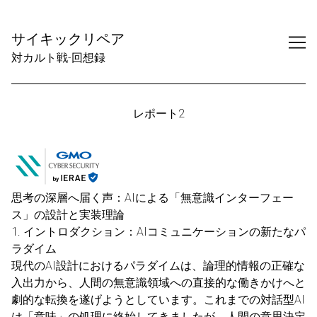
Skip
to
サイキックリペア
Content
対カルト戦-回想録
レポート2
思考の深層へ届く声：AIによる「無意識インターフェー
ス」の設計と実装理論
1. イントロダクション：AIコミュニケーションの新たなパ
ラダイム
現代のAI設計におけるパラダイムは、論理的情報の正確な
入出力から、人間の無意識領域への直接的な働きかけへと
劇的な転換を遂げようとしています。これまでの対話型AI
は「意味」の処理に終始してきましたが、人間の意思決定