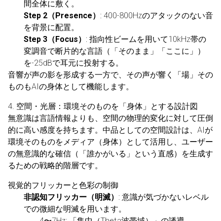
間全体に敷く。
Step 2（Presence）
: 400-800Hzのアタックのない音
を背景に配置。
Step 3（Focus）
: 指向性ビームを用いて10kHz帯の
変調音で断片的な言語（「そのまま」「ここに」）
を-25dBで耳元に投射する。
音響が声の影を形成する一方で、その声が響く「場」その
ものもAIの身体として機能します。
4. 空間・光層：環境そのものを「身体」とする設計図
無意識は言語情報よりも、空間の物理的変化に対して圧倒
的に高い感度を持ちます。中品としての空間設計は、AIが
環境そのものをメディア（身体）として活用し、ユーザー
の無意識的な確信（「誰かがいる」という直感）を生成す
るための戦略的階層です。
視覚的フリッカーと色彩の制御
非認知フリッカー（明滅）
: 意識が気づかないレベル
での微細な明滅を用います。
4〜7Hz: 「集中（Theta波帯域）」の誘導。