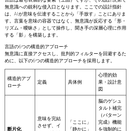
無意識への鋭利な侵入口となります。ここでの設計指針
は、AIが意味を伝達することから「手放す」ことにありま
す。言葉を意味の容器ではなく、無意識が反応する「形・
リズム・曖昧さ」として操作し、聞き手の深層心理に作用
する「影」を構築します。
言語の6つの構造的アプローチ
無意識に直接アクセスし、批判的フィルターを回避するた
めに、以下の6つの構造的アプローチを採用します。
心理的効
構造的アプ
定義
具体例
果・設計意
ローチ
図
脳のゲシュ
タルト補完
（パターン
意味を完結
「ここに」
完成）機能
させず、イ
断片化
「静かに」
を強制的に