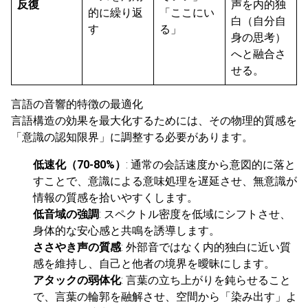
反復
声を内的独
的に繰り返
「ここにい
白（自分自
す
る」
身の思考）
へと融合さ
せる。
言語の音響的特徴の最適化
言語構造の効果を最大化するためには、その物理的質感を
「意識の認知限界」に調整する必要があります。
低速化（70-80%）
: 通常の会話速度から意図的に落と
すことで、意識による意味処理を遅延させ、無意識が
情報の質感を拾いやすくします。
低音域の強調
: スペクトル密度を低域にシフトさせ、
身体的な安心感と共鳴を誘導します。
ささやき声の質感
: 外部音ではなく内的独白に近い質
感を維持し、自己と他者の境界を曖昧にします。
アタックの弱体化
: 言葉の立ち上がりを鈍らせること
で、言葉の輪郭を融解させ、空間から「染み出す」よ